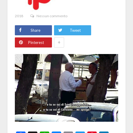
2018
Nessun commento
Share
Tweet
+
Pinterest