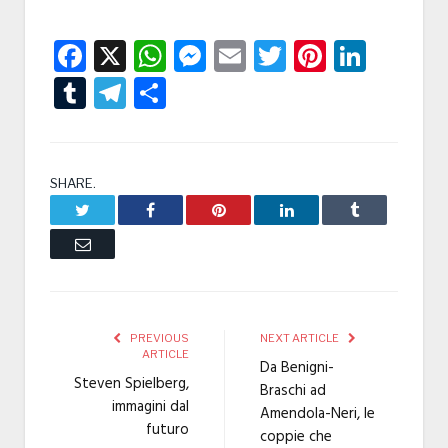
Facebook
X
WhatsApp
Messenger
Email
Twitter
Pintere
Linke
Tumblr
Telegram
Condividi
SHARE.
Twitter
Facebook
Pinterest
LinkedIn
Tumblr
Email
PREVIOUS
NEXT ARTICLE
ARTICLE
Da Benigni-
Steven Spielberg,
Braschi ad
immagini dal
Amendola-Neri, le
futuro
coppie che