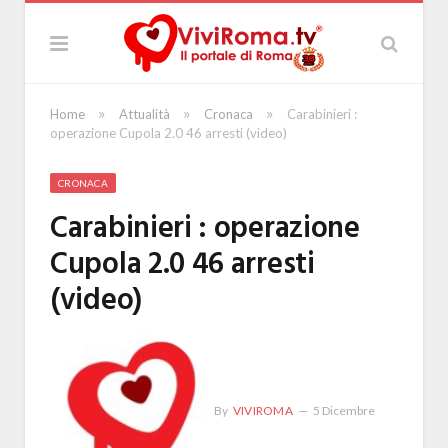
»
»
»
Home
Attualità
Cronaca
Carabinieri :
operazione Cupola 2.0 46 arresti (video)
CRONACA
Carabinieri : operazione
Cupola 2.0 46 arresti
(video)
By
VIVIROMA
5 Dicembre