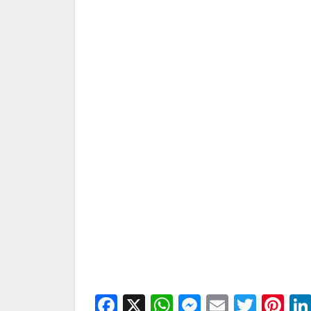
Facebook
X
WhatsApp
Messenge
Email
Twitt
Pi