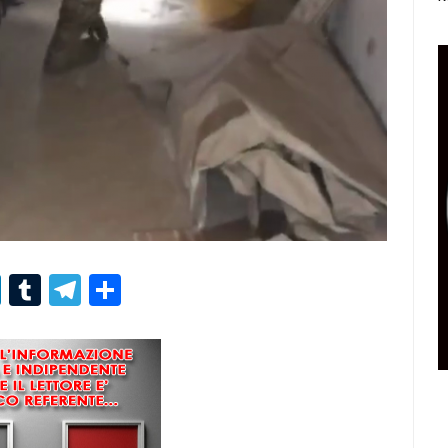
r
er
nterest
LinkedIn
Tumblr
Telegram
Condividi