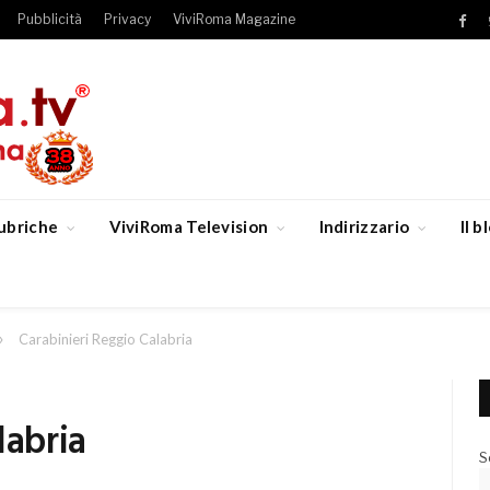
Pubblicità
Privacy
ViviRoma Magazine
Fac
ubriche
ViviRoma Television
Indirizzario
Il 
»
Carabinieri Reggio Calabria
labria
S