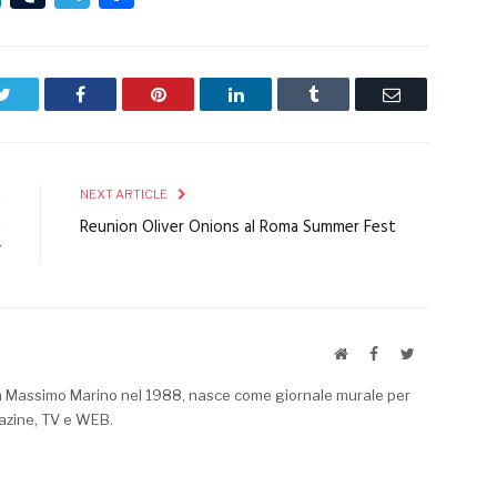
Twitter
Facebook
Pinterest
LinkedIn
Tumblr
Email
E
NEXT ARTICLE
a
Reunion Oliver Onions al Roma Summer Fest
”
Website
Facebook
Twitter
a Massimo Marino nel 1988, nasce come giornale murale per
azine, TV e WEB.