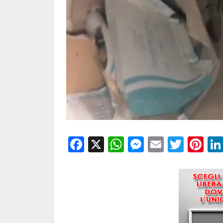
Facebook
X
WhatsApp
Messenge
Email
Twitt
Pi