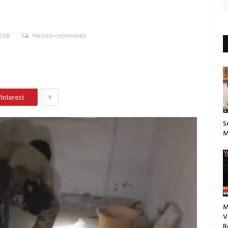
2018
Nessun commento
+
interest
S
M
M
V
R