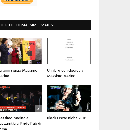
IL BLOG DI MASSIMO MARINO
ei anni senza Massimo
Un libro con dedica a
arino
Massimo Marino
assimo Marino e I
Black Oscar night 2001
azzanikki al Pride Pub di
oma