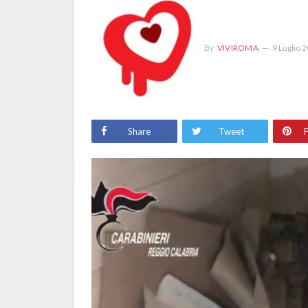
By
VIVIROMA
9 Luglio 
Share
Tweet
P