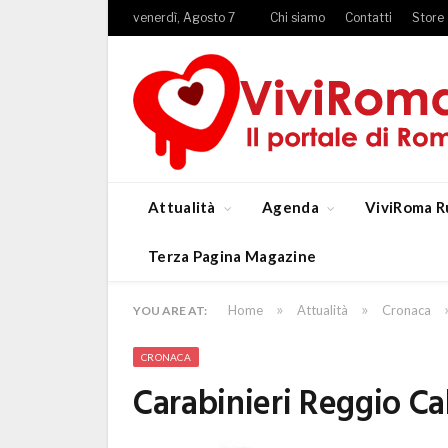
venerdì, Agosto 7
Chi siamo
Contatti
Store
Attualità
Agenda
ViviRoma R
Terza Pagina Magazine
»
»
Home
Attualità
Cronaca
YOU ARE AT:
CRONACA
Carabinieri Reggio Ca