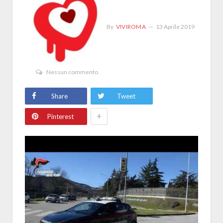
By
VIVIROMA
13 Aprile 2019
Nessun commento
Share
Tweet
+
Pinterest