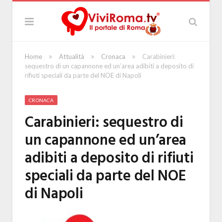
»
»
»
Home
Attualità
Cronaca
Carabinieri:
sequestro di un capannone ed un’area adibiti a deposito di
rifiuti speciali da parte del NOE di Napoli
CRONACA
Carabinieri: sequestro di
un capannone ed un’area
adibiti a deposito di rifiuti
speciali da parte del NOE
di Napoli