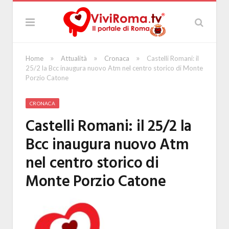
»
»
»
Home
Attualità
Cronaca
Castelli Romani: il
25/2 la Bcc inaugura nuovo Atm nel centro storico di Monte
Porzio Catone
CRONACA
Castelli Romani: il 25/2 la
Bcc inaugura nuovo Atm
nel centro storico di
Monte Porzio Catone