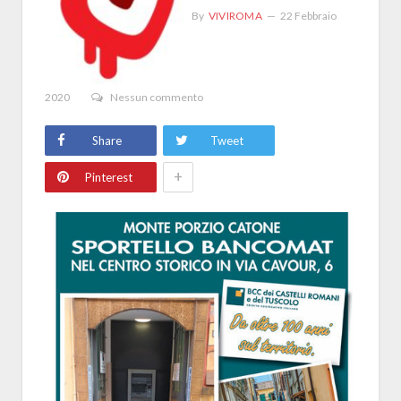
By
VIVIROMA
22 Febbraio
2020
Nessun commento
Share
Tweet
+
Pinterest