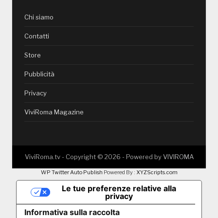
Chi siamo
Contatti
Store
Pubblicità
Privacy
ViviRoma Magazine
ViviRoma.tv - Copyright ©
2026
- Powered by
VIVIROMA
WP Twitter Auto Publish
Powered By :
XYZScripts.com
Le tue preferenze relative alla
privacy
Informativa sulla raccolta