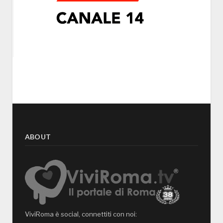
ABOUT
ViviRoma è social, connettiti con noi: