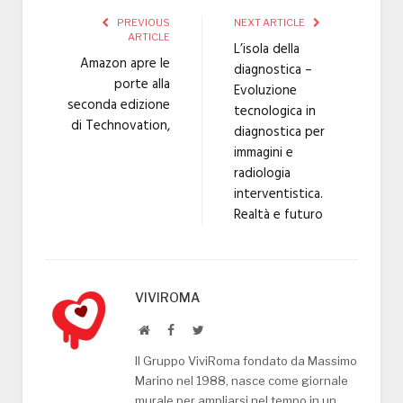
PREVIOUS
NEXT ARTICLE
ARTICLE
L’isola della
Amazon apre le
diagnostica –
porte alla
Evoluzione
seconda edizione
tecnologica in
di Technovation,
diagnostica per
immagini e
radiologia
interventistica.
Realtà e futuro
VIVIROMA
Website
Facebook
Twitter
Il Gruppo ViviRoma fondato da Massimo
Marino nel 1988, nasce come giornale
murale per ampliarsi nel tempo in un