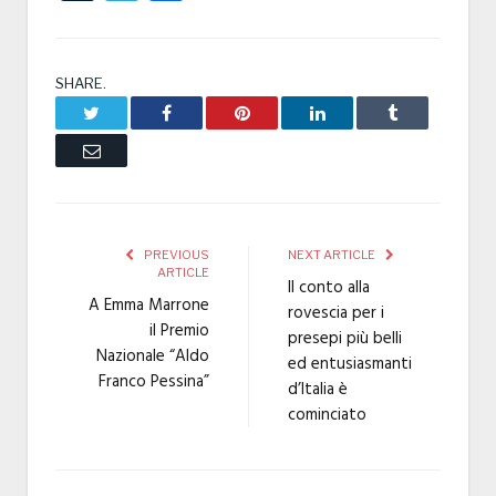
SHARE.
Twitter
Facebook
Pinterest
LinkedIn
Tumblr
Email
PREVIOUS
NEXT ARTICLE
ARTICLE
Il conto alla
A Emma Marrone
rovescia per i
il Premio
presepi più belli
Nazionale “Aldo
ed entusiasmanti
Franco Pessina”
d’Italia è
cominciato