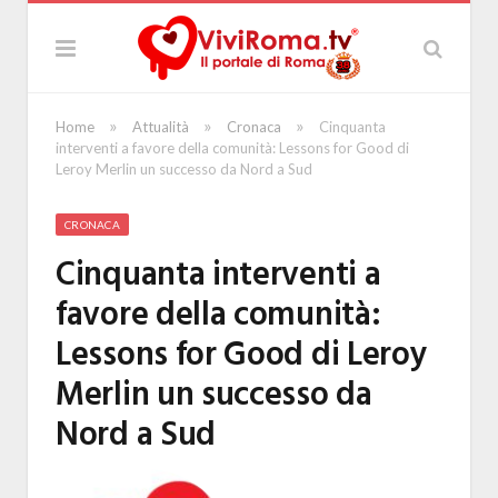
»
»
»
Home
Attualità
Cronaca
Cinquanta
interventi a favore della comunità: Lessons for Good di
Leroy Merlin un successo da Nord a Sud
CRONACA
Cinquanta interventi a
favore della comunità:
Lessons for Good di Leroy
Merlin un successo da
Nord a Sud