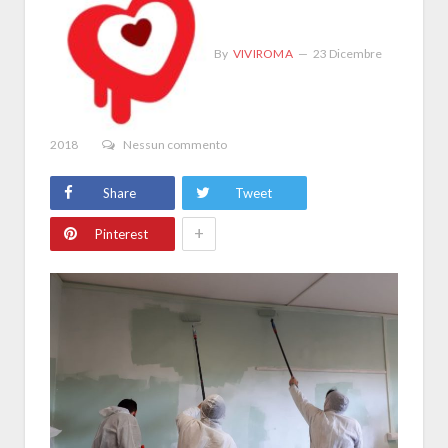
By
VIVIROMA
23 Dicembre
2018
Nessun commento
Share
Tweet
+
Pinterest