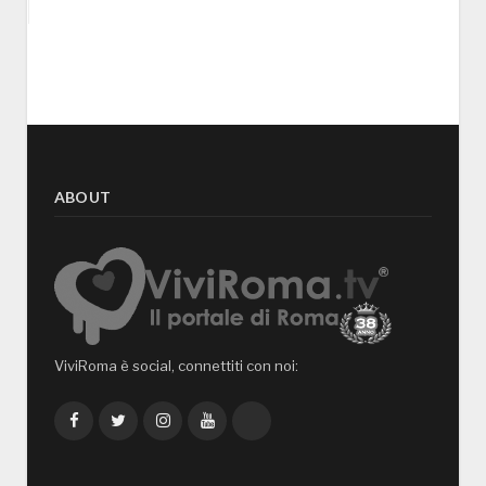
ABOUT
ViviRoma è social, connettiti con noi:
Facebook
Twitter
Instagram
YouTube
TikTok