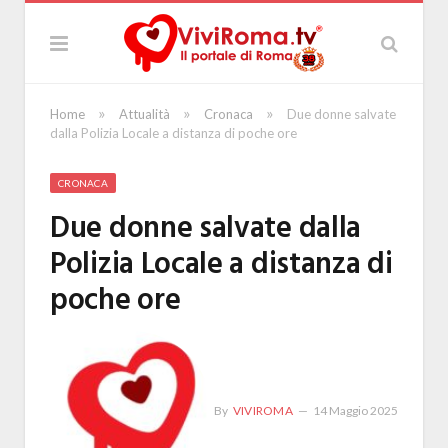
»
»
»
Home
Attualità
Cronaca
Due donne salvate
dalla Polizia Locale a distanza di poche ore
CRONACA
Due donne salvate dalla
Polizia Locale a distanza di
poche ore
By
VIVIROMA
14 Maggio 2025