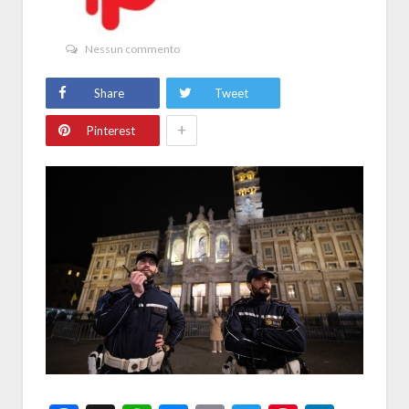
Nessun commento
Share
Tweet
+
Pinterest