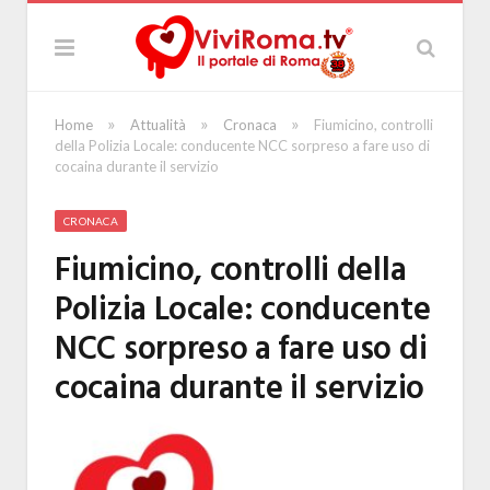
»
»
»
Home
Attualità
Cronaca
Fiumicino, controlli
della Polizia Locale: conducente NCC sorpreso a fare uso di
cocaina durante il servizio
CRONACA
Fiumicino, controlli della
Polizia Locale: conducente
NCC sorpreso a fare uso di
cocaina durante il servizio