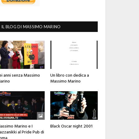
IL BLOG DI MASSIMO MARINO
ei anni senza Massimo
Un libro con dedica a
arino
Massimo Marino
assimo Marino e I
Black Oscar night 2001
azzanikki al Pride Pub di
oma