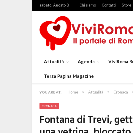
sabato, Agosto 8
Chi siamo
Contatti
Store
Attualità
Agenda
ViviRoma R
Terza Pagina Magazine
»
»
Home
Attualità
Cronaca
YOU ARE AT:
CRONACA
Fontana di Trevi, get
una vetrina, bloccato