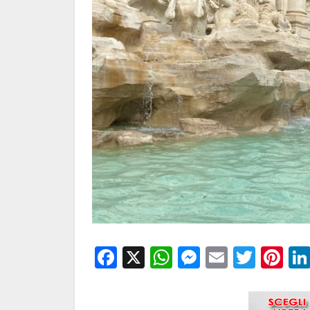
Facebook
X
WhatsApp
Messenge
Email
Twitt
Pi