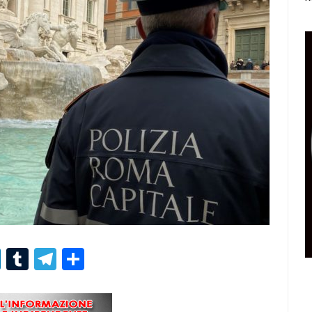
r
er
nterest
LinkedIn
Tumblr
Telegram
Condividi