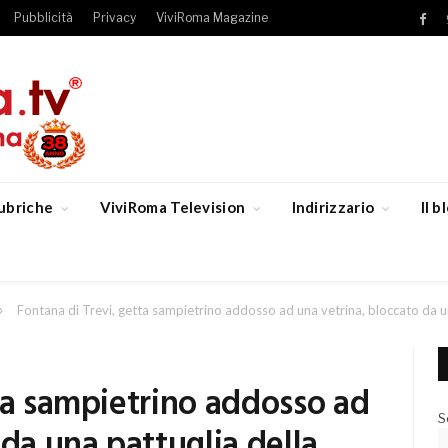
Pubblicità
Privacy
ViviRoma Magazine
Fac
ubriche
ViviRoma Television
Indirizzario
Il 
»
Fontana di Trevi, getta sampietrino addosso ad una vetrina, bloccato da un
ta sampietrino addosso ad
S
 da una pattuglia della