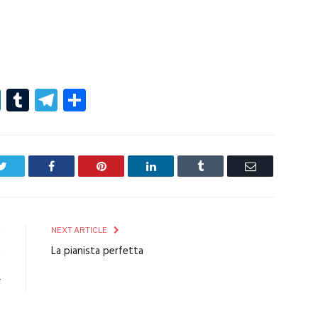
r
er
nterest
LinkedIn
Tumblr
Telegram
Condividi
Twitter
Facebook
Pinterest
LinkedIn
Tumblr
Email
E
NEXT ARTICLE
a
La pianista perfetta
o
”