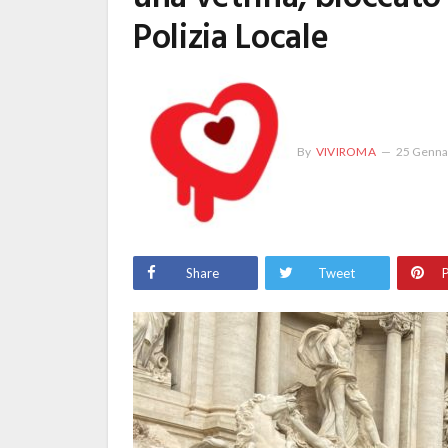
Polizia Locale
By
VIVIROMA
25 Genna
Share
Tweet
P