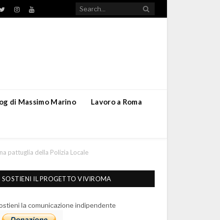
TikTok
ebook
Twitter
Instagram
YouTube
blog di Massimo Marino
Lavoro a Roma
a pattuglia della Polizia Locale
SOSTIENI IL PROGETTO VIVIROMA
ostieni la comunicazione indipendente