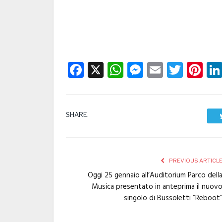
Facebook
X
WhatsApp
Messenge
Email
Twitt
Pi
SHARE.
PREVIOUS ARTICL
Oggi 25 gennaio all’Auditorium Parco dell
Musica presentato in anteprima il nuov
singolo di Bussoletti “Reboot