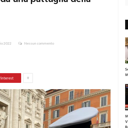
io 2022
Nessun commento
S
M
+
interest
M
V
R