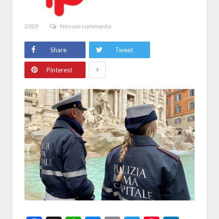
2020
Nessun commento
Share
Tweet
+
Pinterest