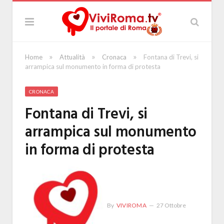
»
»
»
Home
Attualità
Cronaca
Fontana di Trevi, si
arrampica sul monumento in forma di protesta
CRONACA
Fontana di Trevi, si
arrampica sul monumento
in forma di protesta
By
VIVIROMA
27 Ottobre