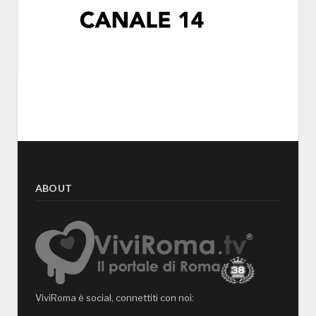
ABOUT
ViviRoma è social, connettiti con noi: