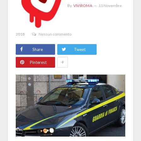
By
VIVIROMA
11 Novembre
2018
Nessun commento
Share
Tweet
+
Pinterest