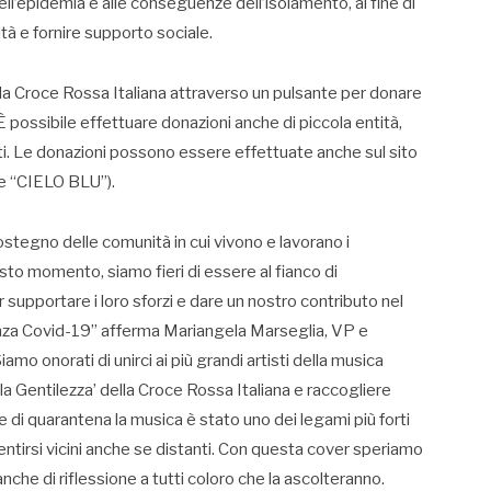
l’epidemia e alle conseguenze dell’isolamento, al fine di
ità e fornire supporto sociale.
alla Croce Rossa Italiana attraverso un pulsante per donare
 possibile effettuare donazioni anche di piccola entità,
ti. Le donazioni possono essere effettuate anche sul sito
le “CIELO BLU”).
tegno delle comunità in cui vivono e lavorano i
to momento, siamo fieri di essere al fianco di
 supportare i loro sforzi e dare un nostro contributo nel
rgenza Covid-19” afferma Mariangela Marseglia, VP e
o onorati di unirci ai più grandi artisti della musica
lla Gentilezza’ della Croce Rossa Italiana e raccogliere
di quarantena la musica è stato uno dei legami più forti
r sentirsi vicini anche se distanti. Con questa cover speriamo
he di riflessione a tutti coloro che la ascolteranno.