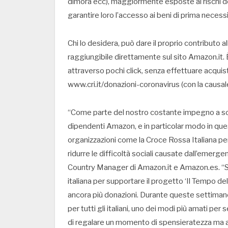
dimora ecc), maggiormente esposte ai rischi del
garantire loro l’accesso ai beni di prima necess
Chi lo desidera, può dare il proprio contributo 
raggiungibile direttamente sul sito Amazon.it. È
attraverso pochi click, senza effettuare acquis
www.cri.it/donazioni-coronavirus (con la causa
“Come parte del nostro costante impegno a sos
dipendenti Amazon, e in particolar modo in ques
organizzazioni come la Croce Rossa Italiana per
ridurre le difficoltà sociali causate dall’eme
Country Manager di Amazon.it e Amazon.es. “Siam
italiana per supportare il progetto ‘Il Tempo de
ancora più donazioni. Durante queste settimane 
per tutti gli italiani, uno dei modi più amati pe
di regalare un momento di spensieratezza ma anc