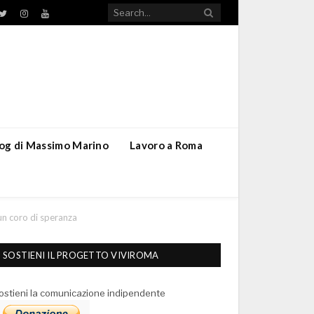
TikTok
ebook
Twitter
Instagram
YouTube
blog di Massimo Marino
Lavoro a Roma
 un coro di speranza
SOSTIENI IL PROGETTO VIVIROMA
ostieni la comunicazione indipendente