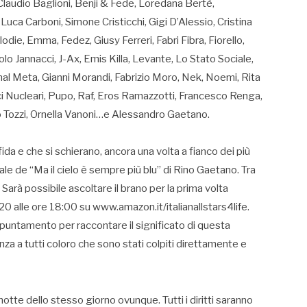
laudio Baglioni, Benji & Fede, Loredana Bertè,
ca Carboni, Simone Cristicchi, Gigi D’Alessio, Cristina
die, Emma, Fedez, Giusy Ferreri, Fabri Fibra, Fiorello,
olo Jannacci, J-Ax, Emis Killa, Levante, Lo Stato Sociale,
al Meta, Gianni Morandi, Fabrizio Moro, Nek, Noemi, Rita
ici Nucleari, Pupo, Raf, Eros Ramazzotti, Francesco Renga,
 Tozzi, Ornella Vanoni…e Alessandro Gaetano.
ida e che si schierano, ancora una volta a fianco dei più
rale de “Ma il cielo è sempre più blu” di Rino Gaetano. Tra
arà possibile ascoltare il brano per la prima volta
20 alle ore 18:00 su www.amazon.it/italianallstars4life.
ppuntamento per raccontare il significato di questa
za a tutti coloro che sono stati colpiti direttamente e
notte dello stesso giorno ovunque. Tutti i diritti saranno