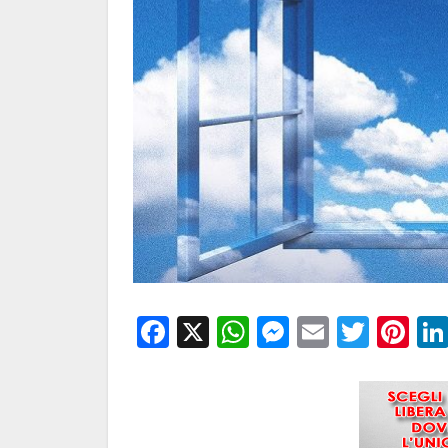
Facebook
X
WhatsApp
Messenge
Email
Twitt
Pi