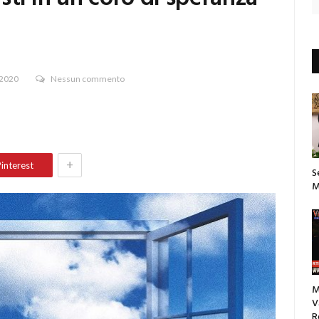
 2020
Nessun commento
+
interest
S
M
M
V
R