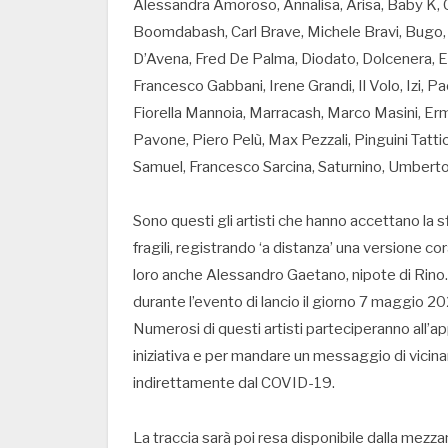
Alessandra Amoroso, Annalisa, Arisa, Baby K, C
Boomdabash, Carl Brave, Michele Bravi, Bugo, Lu
D’Avena, Fred De Palma, Diodato, Dolcenera, Elo
Francesco Gabbani, Irene Grandi, Il Volo, Izi, Pa
Fiorella Mannoia, Marracash, Marco Masini, Erm
Pavone, Piero Pelù, Max Pezzali, Pinguini Tatt
Samuel, Francesco Sarcina, Saturnino, Umberto
Sono questi gli artisti che hanno accettano la sf
fragili, registrando ‘a distanza’ una versione co
loro anche Alessandro Gaetano, nipote di Rino. S
durante l’evento di lancio il giorno 7 maggio 20
Numerosi di questi artisti parteciperanno all’a
iniziativa e per mandare un messaggio di vicinan
indirettamente dal COVID-19.
La traccia sarà poi resa disponibile dalla mezza