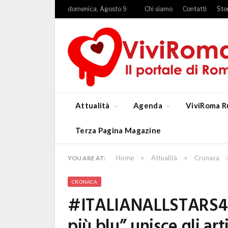
domenica, Agosto 9
Chi siamo
Contatti
Sto
Attualità
Agenda
ViviRoma R
Terza Pagina Magazine
»
»
Home
Attualità
Cronaca
YOU ARE AT:
CRONACA
#ITALIANALLSTARS4LI
più blu” unisce gli art