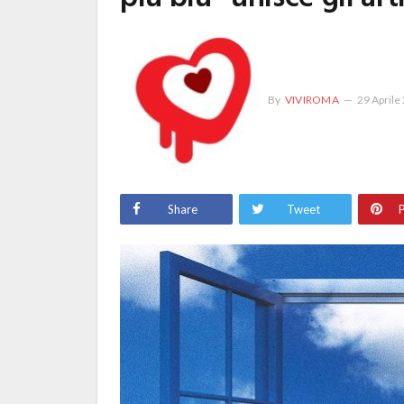
By
VIVIROMA
29 Aprile
Share
Tweet
P