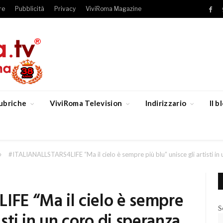
re
Pubblicità
Privacy
ViviRoma Magazine
Fac
ubriche
ViviRoma Television
Indirizzario
Il 
»
#ITALIANALLSTARS4LIFE “Ma il cielo è sempre più blu” unisce gli artisti in
FE “Ma il cielo è sempre
S
isti in un coro di speranza