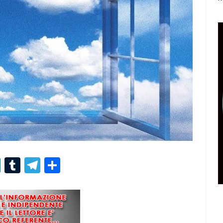
r
er
nterest
LinkedIn
Tumblr
Telegram
Condividi