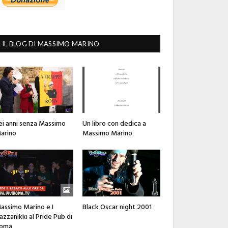
IL BLOG DI MASSIMO MARINO
ei anni senza Massimo
Un libro con dedica a
arino
Massimo Marino
assimo Marino e I
Black Oscar night 2001
azzanikki al Pride Pub di
oma