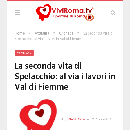
»
»
»
Home
Attualità
Cronaca
La seconda vita di
Spelacchio: al via i lavori in Val di Fiemme
CRONACA
La seconda vita di
Spelacchio: al via i lavori in
Val di Fiemme
By
VIVIROMA
21 Aprile 2018