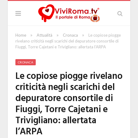
»
»
»
Home
Attualità
Cronaca
Le copiose piogge
rivelano criticità negli scarichi del depuratore consortile di
Fiuggi, Torre Cajetani e Trivigliano: allertata l’ARPA
CRONACA
Le copiose piogge rivelano
criticità negli scarichi del
depuratore consortile di
Fiuggi, Torre Cajetani e
Trivigliano: allertata
l’ARPA