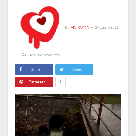
By
VIVIROMA
29 Luglio 2019
Nessun commento
Share
Tweet
+
Pinterest