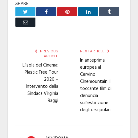
SHARE.
Twitter
Facebook
Pinterest
LinkedIn
Tumblr
Email
PREVIOUS
NEXT ARTICLE
ARTICLE
In anteprima
L’Isola del Cinema:
europea al
Plastic Free Tour
Cervino
2020 –
Cinemountain il
Intervento della
toccante film di
Sindaca Virginia
denuncia
Raggi
sull’estinzione
degli orsi polari