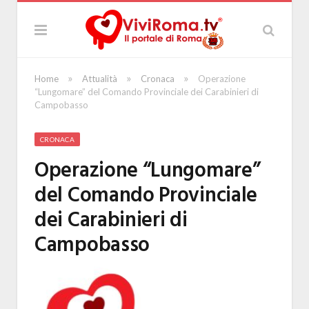
»
»
»
Home
Attualità
Cronaca
Operazione
“Lungomare” del Comando Provinciale dei Carabinieri di
Campobasso
CRONACA
Operazione “Lungomare”
del Comando Provinciale
dei Carabinieri di
Campobasso