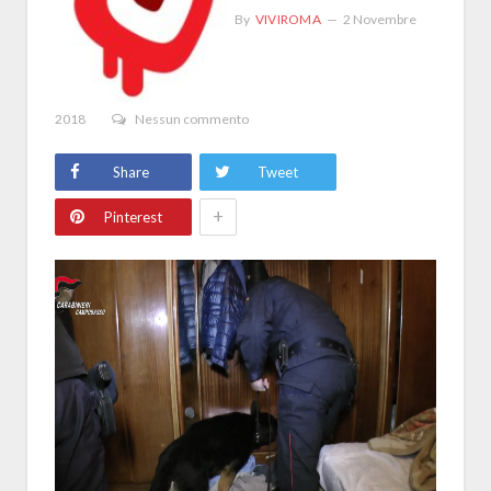
By
VIVIROMA
2 Novembre
2018
Nessun commento
Share
Tweet
+
Pinterest