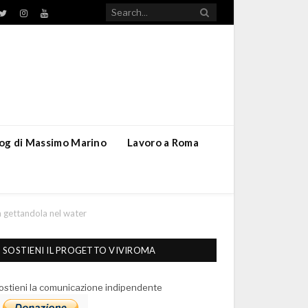
TikTok
ebook
Twitter
Instagram
YouTube
blog di Massimo Marino
Lavoro a Roma
oga gettandola nel water
SOSTIENI IL PROGETTO VIVIROMA
ostieni la comunicazione indipendente