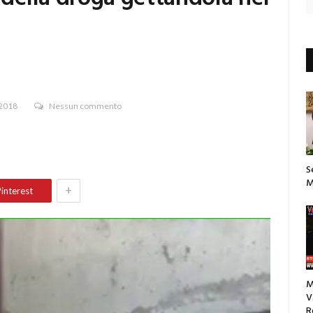
 2018
Nessun commento
S
M
+
interest
M
V
R