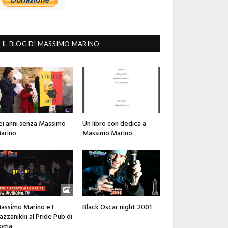
IL BLOG DI MASSIMO MARINO
ei anni senza Massimo
Un libro con dedica a
arino
Massimo Marino
assimo Marino e I
Black Oscar night 2001
azzanikki al Pride Pub di
oma