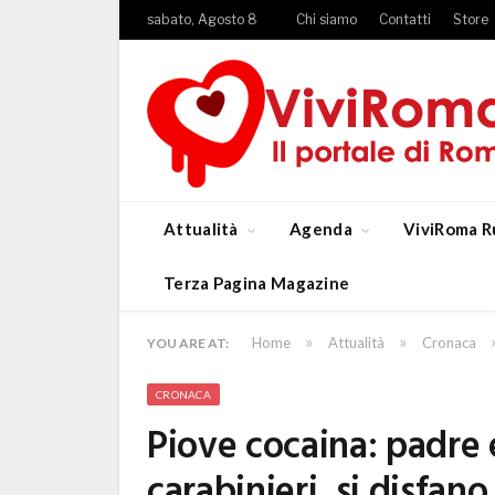
sabato, Agosto 8
Chi siamo
Contatti
Store
Attualità
Agenda
ViviRoma R
Terza Pagina Magazine
»
»
Home
Attualità
Cronaca
YOU ARE AT:
CRONACA
Piove cocaina: padre e 
carabinieri, si disfan