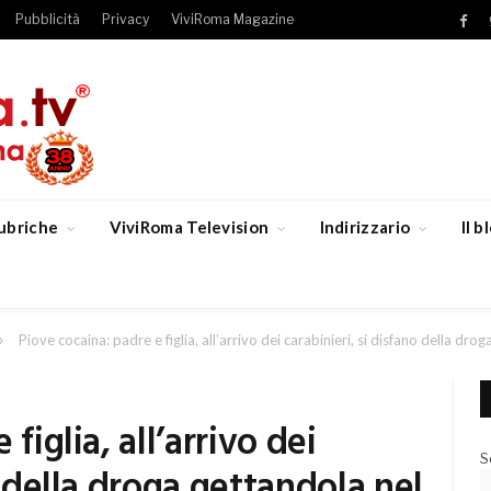
Pubblicità
Privacy
ViviRoma Magazine
Fac
ubriche
ViviRoma Television
Indirizzario
Il 
»
Piove cocaina: padre e figlia, all’arrivo dei carabinieri, si disfano della dr
figlia, all’arrivo dei
S
o della droga gettandola nel