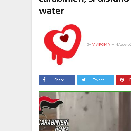
water
By
VIVIROMA
4 Agosto
Share
Tweet
P