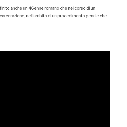
è finito anche un 46enne romano che nel corso di un
di carcerazione, nell’ambito di un procedimento penale che