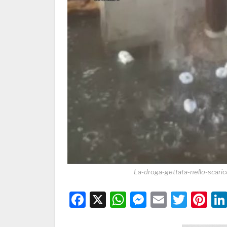
La-droga-gettata-nello-scaric
Facebook
X
WhatsApp
Messenge
Email
Twitt
Pi