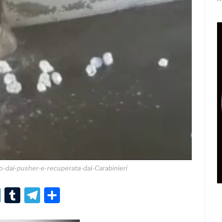
o-dai-pusher-e-recuperata-dai-Carabinieri
r
er
nterest
LinkedIn
Tumblr
Telegram
Condividi