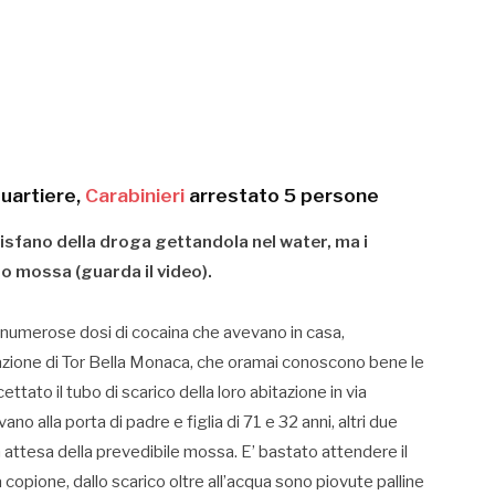
quartiere,
Carabinieri
arrestato 5 persone
i disfano della droga gettandola nel water, ma i
ro mossa (guarda il video).
e numerose dosi di cocaina che avevano in casa,
Stazione di Tor Bella Monaca, che oramai conoscono bene le
tato il tubo di scarico della loro abitazione in via
o alla porta di padre e figlia di 71 e 32 anni, altri due
in attesa della prevedibile mossa. E’ bastato attendere il
 copione, dallo scarico oltre all’acqua sono piovute palline