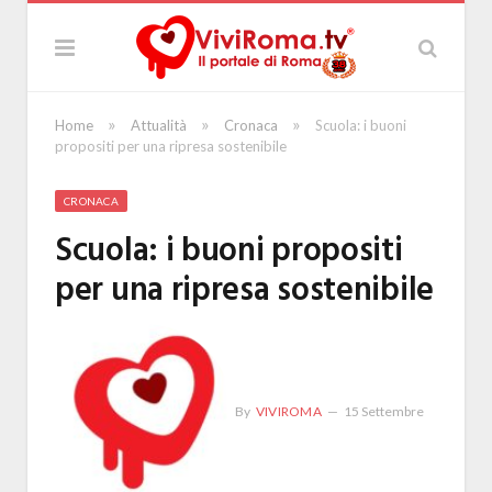
»
»
»
Home
Attualità
Cronaca
Scuola: i buoni
propositi per una ripresa sostenibile
CRONACA
Scuola: i buoni propositi
per una ripresa sostenibile
By
VIVIROMA
15 Settembre