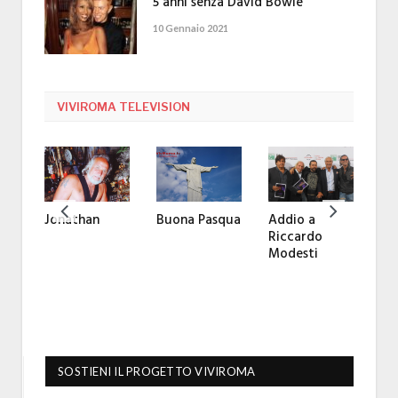
5 anni senza David Bowie
10 Gennaio 2021
VIVIROMA TELEVISION
Ma
Ma
int
So
Jonathan
Buona Pasqua
Addio a
Riccardo
Modesti
SOSTIENI IL PROGETTO VIVIROMA