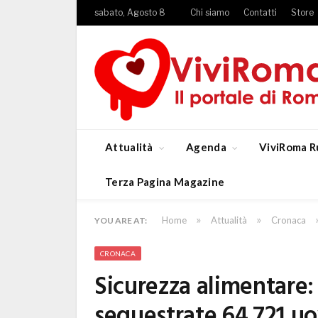
sabato, Agosto 8
Chi siamo
Contatti
Store
Attualità
Agenda
ViviRoma R
Terza Pagina Magazine
»
»
Home
Attualità
Cronaca
YOU ARE AT:
CRONACA
Sicurezza alimentare:
sequestrate 64.721 uo