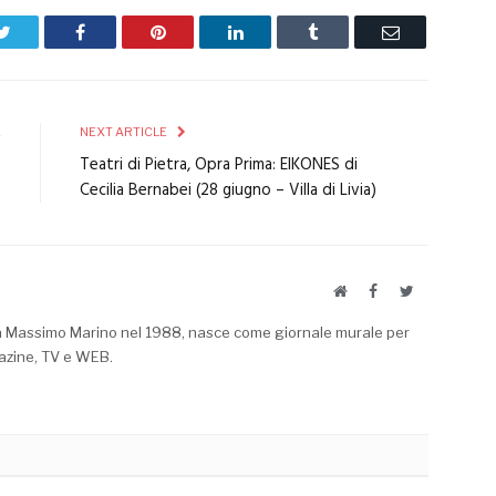
Twitter
Facebook
Pinterest
LinkedIn
Tumblr
Email
E
NEXT ARTICLE
–
Teatri di Pietra, Opra Prima: EIKONES di
e
Cecilia Bernabei (28 giugno – Villa di Livia)
Website
Facebook
Twitter
a Massimo Marino nel 1988, nasce come giornale murale per
azine, TV e WEB.