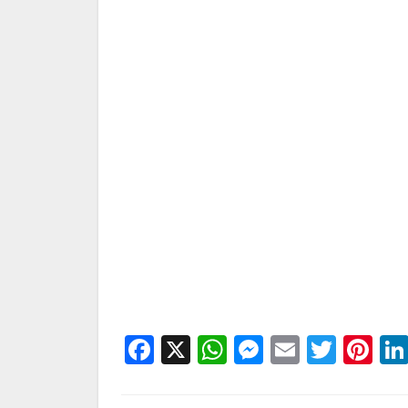
Facebook
X
WhatsApp
Messenge
Email
Twitt
Pi