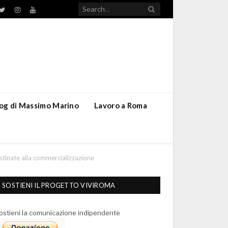
TikTok
ebook
Twitter
Instagram
YouTube
blog di Massimo Marino
Lavoro a Roma
tinate alla commercializzazione
SOSTIENI IL PROGETTO VIVIROMA
ostieni la comunicazione indipendente