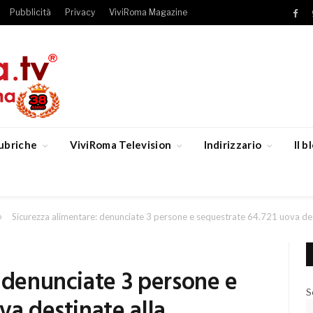
Pubblicità
Privacy
ViviRoma Magazine
Fac
ubriche
ViviRoma Television
Indirizzario
Il 
»
Sicurezza alimentare: denunciate 3 persone e sequestrate 64.721 uova des
 denunciate 3 persone e
S
va destinate alla