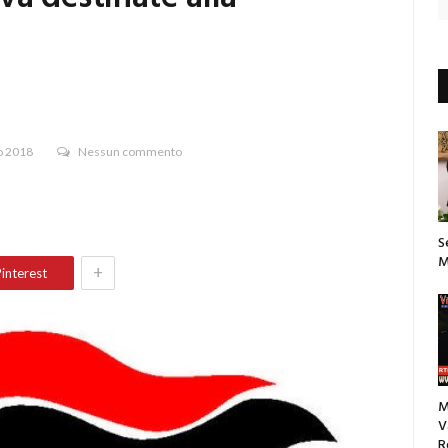
o 2018
Nessun commento
S
M
+
interest
M
V
R