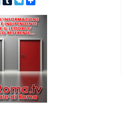
r
er
nterest
LinkedIn
Tumblr
Telegram
Condividi