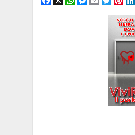
Facebook
X
WhatsApp
Messenge
Email
Twitt
Pi