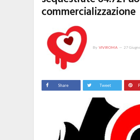
commercializzazione
By
VIVIROMA
27 Giugn
Share
Tweet
P