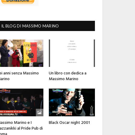
IL BLOG DI MASSIMO MARINO
ei anni senza Massimo
Un libro con dedica a
arino
Massimo Marino
assimo Marino e I
Black Oscar night 2001
azzanikki al Pride Pub di
oma