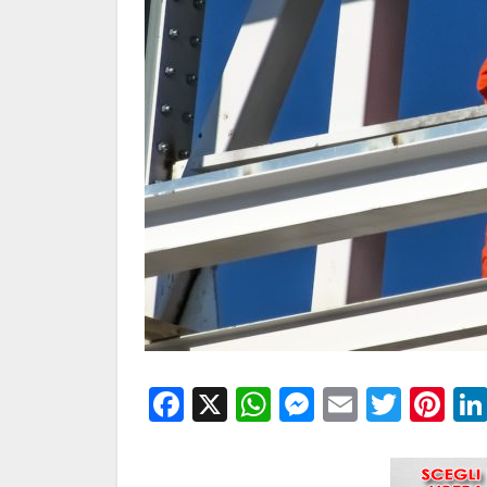
Facebook
X
WhatsApp
Messenge
Email
Twitt
Pi