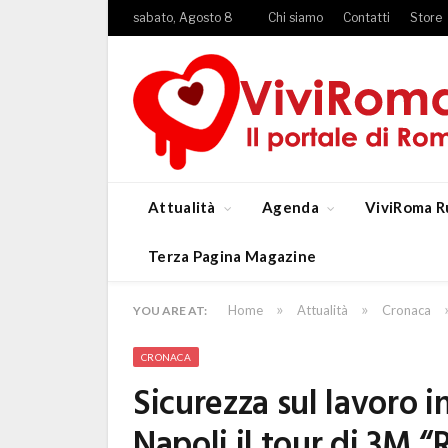
sabato, Agosto 8
Chi siamo
Contatti
Store
Attualità
Agenda
ViviRoma R
Terza Pagina Magazine
»
»
Home
Attualità
Cronaca
YOU ARE AT:
CRONACA
Sicurezza sul lavoro 
Napoli il tour di 3M