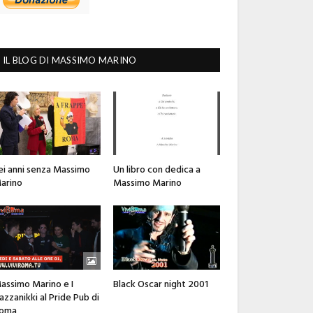
IL BLOG DI MASSIMO MARINO
ei anni senza Massimo
Un libro con dedica a
arino
Massimo Marino
assimo Marino e I
Black Oscar night 2001
azzanikki al Pride Pub di
oma