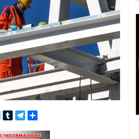
r
er
nterest
LinkedIn
Tumblr
Telegram
Condividi