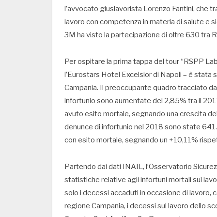
l’avvocato giuslavorista Lorenzo Fantini, che tra
lavoro con competenza in materia di salute e sic
3M ha visto la partecipazione di oltre 630 tra
Per ospitare la prima tappa del tour “RSPP Lab
l’Eurostars Hotel Excelsior di Napoli – è stata s
Campania. Il preoccupante quadro tracciato dal
infortunio sono aumentate del 2,85% tra il 201
avuto esito mortale, segnando una crescita del 
denunce di infortunio nel 2018 sono state 641.
con esito mortale, segnando un +10,11% rispet
Partendo dai dati INAIL, l’Osservatorio Sicure
statistiche relative agli infortuni mortali sul la
solo i decessi accaduti in occasione di lavoro, co
regione Campania, i decessi sul lavoro dello sco