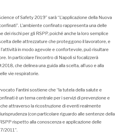
ience of Safety 2019” sarà “L’applicazione della Nuova
confinati”. L’ambiente confinato rappresenta una delle
one dei rischi per gli RSPP, poiché anche la loro semplice
scelta delle attrezzature che proteggono il lavoratore, e
’attività in modo agevole e confortevole, può risultare
. In particolare l’incontro di Napoli si focalizzerà
018, che delinea una guida alla scelta, all’uso e alla
le vie respiratorie.
vvocato Fantini sostiene che “la tutela della salute e
onfinati è un tema centrale per i servizi di prevenzione e
nche attraverso la ricostruzione di eventi realmente
giurisprudenza (con particolare riguardo alle sentenze della
i RSPP rispetto alla conoscenza e applicazione delle
77/2011”.