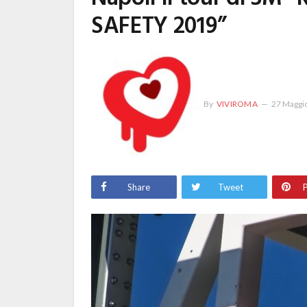
SAFETY 2019”
By
VIVIROMA
27 Maggi
Share
Tweet
P