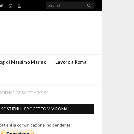
TikTok
ebook
Twitter
Instagram
YouTube
blog di Massimo Marino
Lavoro a Roma
LAB SCIENCE OF SAFETY 2019”
SOSTIENI IL PROGETTO VIVIROMA
ostieni la comunicazione indipendente