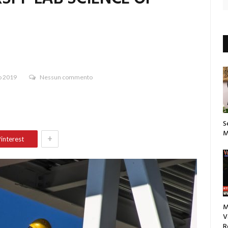
o 2019
Nessun commento
S
M
+
interest
M
V
R