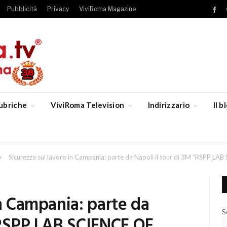
Pubblicità
Privacy
ViviRoma Magazine
Fac
ubriche
ViviRoma Television
Indirizzario
Il 
»
Sicurezza sul lavoro in Campania: parte da Napoli il tour di 3M “RSPP 
in Campania: parte da
S
 “RSPP LAB SCIENCE OF