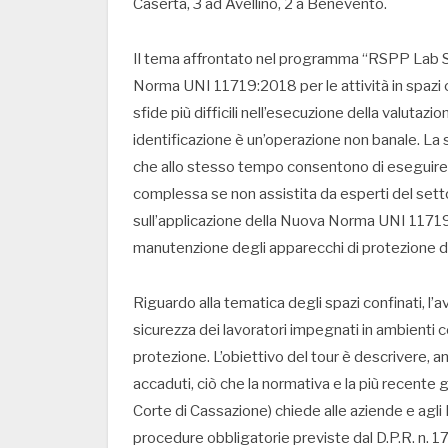
Caserta, 3 ad Avellino, 2 a Benevento.
Il tema affrontato nel programma “RSPP Lab Sc
Norma UNI 11719:2018 per le attività in spazi 
sfide più difficili nell’esecuzione della valutazi
identificazione è un’operazione non banale. La 
che allo stesso tempo consentono di eseguire l
complessa se non assistita da esperti del settore
sull’applicazione della Nuova Norma UNI 11719:2
manutenzione degli apparecchi di protezione del
Riguardo alla tematica degli spazi confinati, l’a
sicurezza dei lavoratori impegnati in ambienti c
protezione. L’obiettivo del tour è descrivere, a
accaduti, ciò che la normativa e la più recente 
Corte di Cassazione) chiede alle aziende e agl
procedure obbligatorie previste dal D.P.R. n. 1