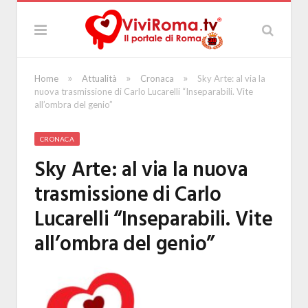
»
»
»
Home
Attualità
Cronaca
Sky Arte: al via la
nuova trasmissione di Carlo Lucarelli “Inseparabili. Vite
all’ombra del genio”
CRONACA
Sky Arte: al via la nuova
trasmissione di Carlo
Lucarelli “Inseparabili. Vite
all’ombra del genio”