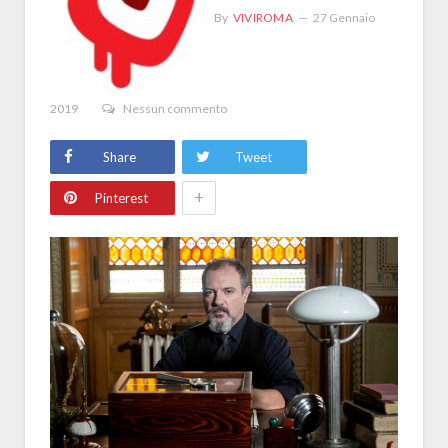
By
VIVIROMA
27 Gennaio
2019
Nessun commento
Share
Tweet
+
Pinterest