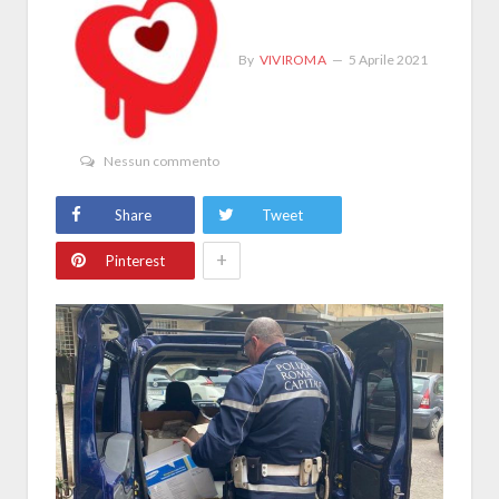
By
VIVIROMA
5 Aprile 2021
Nessun commento
Share
Tweet
+
Pinterest