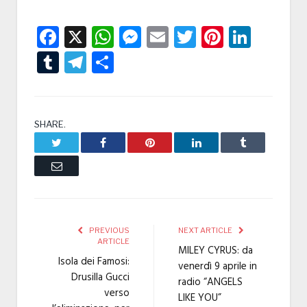
Facebook
X
WhatsApp
Messenger
Email
Twitter
Pintere
Linke
Tumblr
Telegram
Condividi
SHARE.
Twitter
Facebook
Pinterest
LinkedIn
Tumblr
Email
PREVIOUS
NEXT ARTICLE
ARTICLE
MILEY CYRUS: da
Isola dei Famosi:
venerdì 9 aprile in
Drusilla Gucci
radio “ANGELS
verso
LIKE YOU”