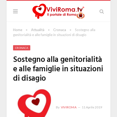
»
»
»
Home
Attualità
Cronaca
Sostegno alla
genitorialità e alle famiglie in situazioni di disagio
CRONACA
Sostegno alla genitorialità
e alle famiglie in situazioni
di disagio
By
VIVIROMA
11 Aprile 2019