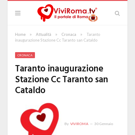
»
»
»
Home
Attualità
Cronaca
Taranto
inaugurazione Stazione Cc Taranto san Cataldo
CRONACA
Taranto inaugurazione
Stazione Cc Taranto san
Cataldo
By
VIVIROMA
30 Gennaio