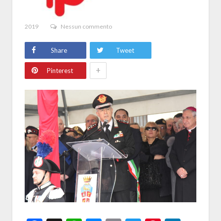
2019
Nessun commento
Share
Tweet
+
Pinterest