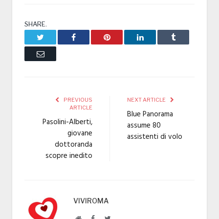
SHARE.
Twitter
Facebook
Pinterest
LinkedIn
Tumblr
Email
PREVIOUS
NEXT ARTICLE
ARTICLE
Blue Panorama
Pasolini-Alberti,
assume 80
giovane
assistenti di volo
dottoranda
scopre inedito
VIVIROMA
Website
Facebook
Twitter