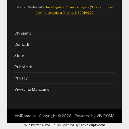
© 2026 ViviRoma.tv -
Nota Legale e Rimozione Rapida (Notice and Take
Down) ai sensi della Direttiva UE 2019/790
Chi siamo
Contatti
Store
Pubblicità
Privacy
ViviRoma Magazine
ViviRoma.tv - Copyright ©
2026
- Powered by
VIVIROMA
WP Twitter Auto Publish
Powered By :
XYZScripts.com