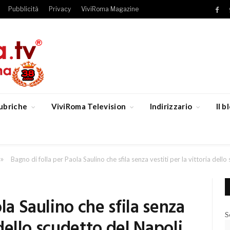
Pubblicità
Privacy
ViviRoma Magazine
Fac
ubriche
ViviRoma Television
Indirizzario
Il 
»
Bagno di folla per Paola Saulino che sfila senza vestiti per la vittoria dell
la Saulino che sfila senza
S
 dello scudetto del Napoli