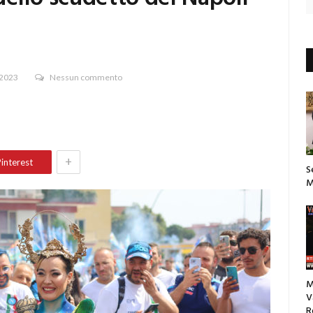
 2023
Nessun commento
+
interest
S
M
M
V
R