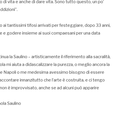
io di vita e anche di dare vita. Sono tutto questo, un po’
ddizioni”.
ai tantissimi tifosi arrivati per festeggiare, dopo 33 anni,
re e godere insieme ai suoi compaesani per una data
a la Saulino – artisticamente il riferimento alla sacralità,
ola mi aiuta a didascalizzare la purezza, o meglio ancora la
che Napoli o me medesima avessimo bisogno di essere
accontare innanzitutto che l’arte è costruita, e ci tengo
o non è improvvisato, anche se ad alcuni può apparire
la Saulino