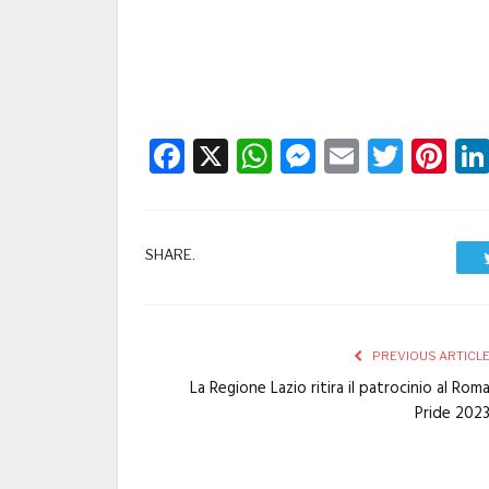
Facebook
X
WhatsApp
Messenge
Email
Twitt
Pi
SHARE.
PREVIOUS ARTICL
La Regione Lazio ritira il patrocinio al Rom
Pride 202