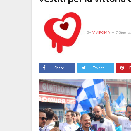
By
VIVIROMA
7 Giugno
Share
Tweet
P