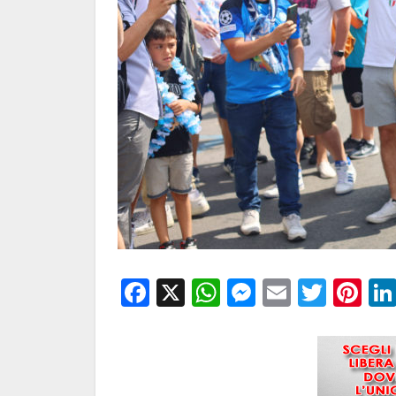
Facebook
X
WhatsApp
Messenge
Email
Twitt
Pi