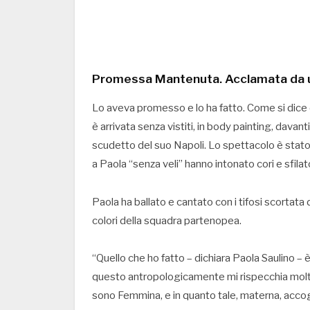
Promessa Mantenuta. Acclamata da 
Lo aveva promesso e lo ha fatto. Come si dice
è arrivata senza vistiti, in body painting, davan
scudetto del suo Napoli. Lo spettacolo è stato
a Paola “senza veli” hanno intonato cori e sfilat
Paola ha ballato e cantato con i tifosi scortata d
colori della squadra partenopea.
“Quello che ho fatto – dichiara Paola Saulino – è
questo antropologicamente mi rispecchia mol
sono Femmina, e in quanto tale, materna, accogl