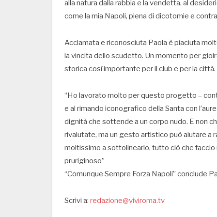
alla natura dalla rabbia e la vendetta, al desider
come la mia Napoli, piena di dicotomie e contra
Acclamata e riconosciuta Paola è piaciuta molto 
la vincita dello scudetto. Un momento per gioi
storica così importante per il club e per la città.
“Ho lavorato molto per questo progetto – continu
e al rimando iconografico della Santa con l’aure
dignità che sottende a un corpo nudo. E non 
rivalutate, ma un gesto artistico può aiutare a r
moltissimo a sottolinearlo, tutto ciò che facci
pruriginoso”
“Comunque Sempre Forza Napoli” conclude Pao
Scrivi a:
redazione@viviroma.tv