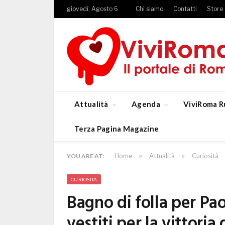
giovedì, Agosto 6
Chi siamo
Contatti
Store
Attualità
Agenda
ViviRoma R
Terza Pagina Magazine
»
»
Home
Attualità
Curiosità
YOU ARE AT:
CURIOSITÀ
Bagno di folla per Pao
vestiti per la vittoria