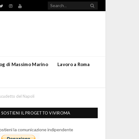
TikTok
ebook
Twitter
Instagram
YouTube
blog di Massimo Marino
Lavoro a Roma
o scudetto del Napoli
SOSTIENI IL PROGETTO VIVIROMA
ostieni la comunicazione indipendente