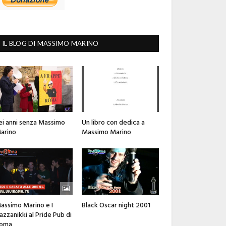
IL BLOG DI MASSIMO MARINO
ei anni senza Massimo
Un libro con dedica a
arino
Massimo Marino
assimo Marino e I
Black Oscar night 2001
azzanikki al Pride Pub di
oma