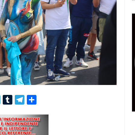
r
er
nterest
LinkedIn
Tumblr
Telegram
Condividi