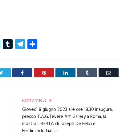
r
er
nterest
LinkedIn
Tumblr
Telegram
Condividi
Twitter
Facebook
Pinterest
LinkedIn
Tumblr
Email
E
NEXT ARTICLE
a
Giovedì 8 giugno 2023 alle ore 18.30 inaugura,
3
presso T.A.G.Tevere Art Gallery a Roma, la
mostra LIBERTÀ di Joseph De Felici e
Ferdinando Gatta