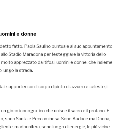
uomini e donne
 detto fatto. Paola Saulino puntuale al suo appuntamento
ti allo Stadio Maradona per festeggiare la vittoria dello
 molto apprezzato dai tifosi, uomini e donne, che insieme
o lungo la strada.
a i supporter con il corpo dipinto di azzurro e celeste, i
 un gioco iconografico che unisce il sacro e il profano. E
to, sono Santa e Peccaminosa. Sono Audace ma Donna,
iente, madonnifera, sono luogo di energie, le più vicine