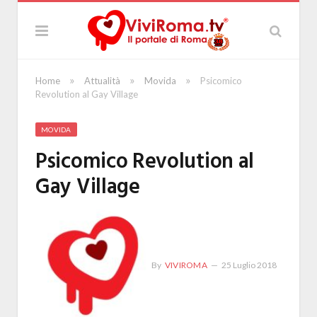
»
»
»
Home
Attualità
Movida
Psicomico
Revolution al Gay Village
MOVIDA
Psicomico Revolution al
Gay Village
By
VIVIROMA
25 Luglio 2018