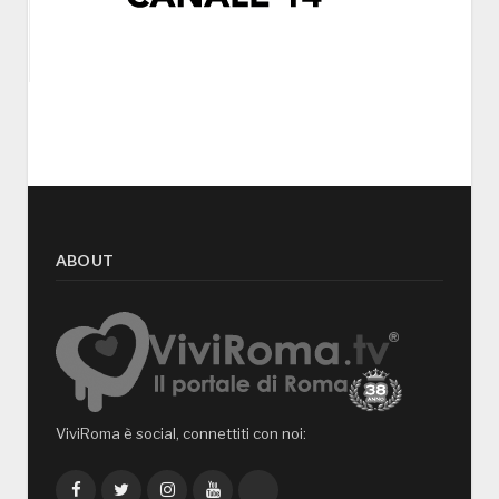
ABOUT
ViviRoma è social, connettiti con noi:
Facebook
Twitter
Instagram
YouTube
TikTok