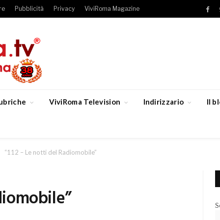
re
Pubblicità
Privacy
ViviRoma Magazine
Fac
ubriche
ViviRoma Television
Indirizzario
Il 
“112 – Le notti del Radiomobile”
adiomobile”
S