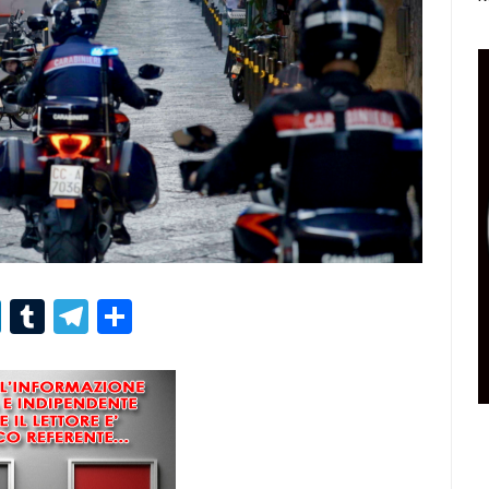
r
er
nterest
LinkedIn
Tumblr
Telegram
Condividi