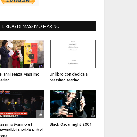
IL BLOG DI MASSIMO MARINO
ei anni senza Massimo
Un libro con dedica a
arino
Massimo Marino
assimo Marino e I
Black Oscar night 2001
azzanikki al Pride Pub di
oma