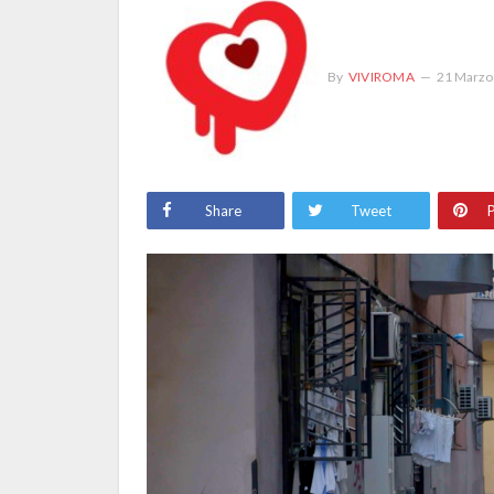
By
VIVIROMA
21 Marzo
Share
Tweet
P