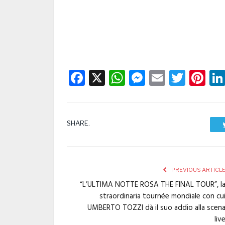
Facebook
X
WhatsApp
Messenge
Email
Twitt
Pi
SHARE.
PREVIOUS ARTICL
“L’ULTIMA NOTTE ROSA THE FINAL TOUR”, l
straordinaria tournée mondiale con cu
UMBERTO TOZZI dà il suo addio alla scen
liv