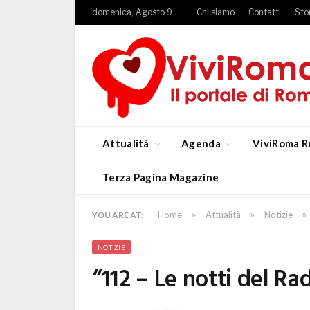
domenica, Agosto 9
Chi siamo
Contatti
Sto
Attualità
Agenda
ViviRoma R
Terza Pagina Magazine
»
»
»
Home
Attualità
Notizie
YOU ARE AT:
NOTIZIE
“112 – Le notti del R