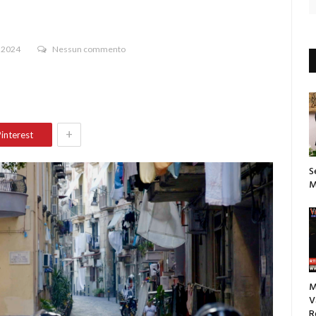
 2024
Nessun commento
+
interest
S
M
M
V
R