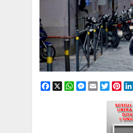
Facebook
X
WhatsApp
Messenge
Email
Twitt
Pi