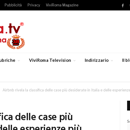
Pubblicità
Privacy
ViviRoma Magazine
Fac
ubriche
ViviRoma Television
Indirizzario
Il 
Airbnb rivela la classifica delle case più desiderate in Italia e delle esperien
fica delle case più
S
 delle esperienze più