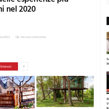
ni nel 2020
io 2021
Nessun commento
S
M
+
interest
M
V
R