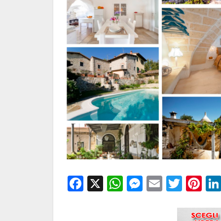
Facebook
X
WhatsApp
Messenge
Email
Twitt
Pi