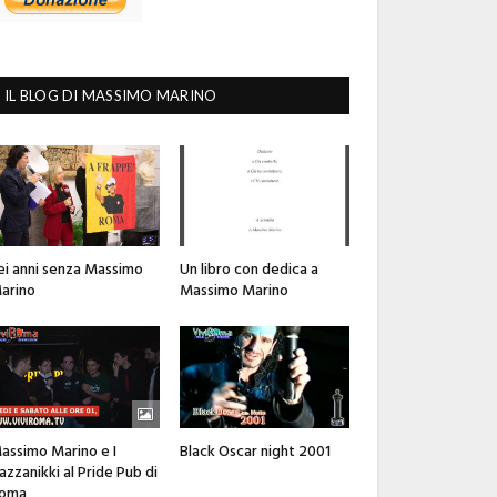
IL BLOG DI MASSIMO MARINO
ei anni senza Massimo
Un libro con dedica a
arino
Massimo Marino
assimo Marino e I
Black Oscar night 2001
azzanikki al Pride Pub di
oma