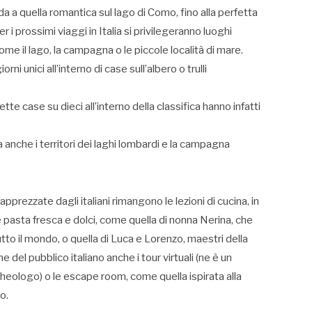
rda a quella romantica sul lago di Como, fino alla perfetta
i prossimi viaggi in Italia si privilegeranno luoghi
 come il lago, la campagna o le piccole località di mare.
i unici all’interno di case sull’albero o trulli
tte case su dieci all’interno della classifica hanno infatti
 ma anche i territori dei laghi lombardi e la campagna
apprezzate dagli italiani rimangono le lezioni di cucina, in
me pasta fresca e dolci, come quella di nonna Nerina, che
tutto il mondo, o quella di Luca e Lorenzo, maestri della
e del pubblico italiano anche i tour virtuali (ne è un
eologo) o le escape room, come quella ispirata alla
o.