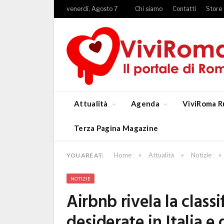
venerdì, Agosto 7
Chi siamo
Contatti
Store
Attualità
Agenda
ViviRoma R
Terza Pagina Magazine
»
»
»
Home
Attualità
Notizie
YOU ARE AT:
NOTIZIE
Airbnb rivela la classi
desiderate in Italia e