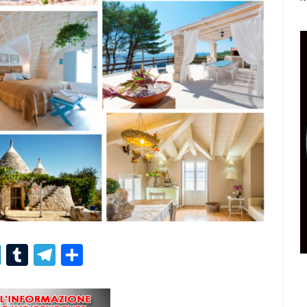
r
er
nterest
LinkedIn
Tumblr
Telegram
Condividi