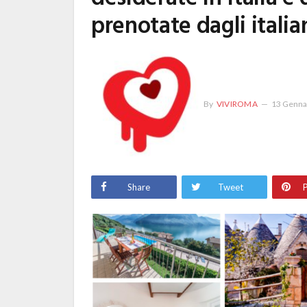
prenotate dagli italia
By
VIVIROMA
13 Genna
Share
Tweet
P