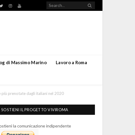
TikTok
ebook
Twitter
Instagram
YouTube
blog di Massimo Marino
Lavoro a Roma
ze più prenotate dagli italiani nel 2020
SOSTIENI IL PROGETTO VIVIROMA
ostieni la comunicazione indipendente