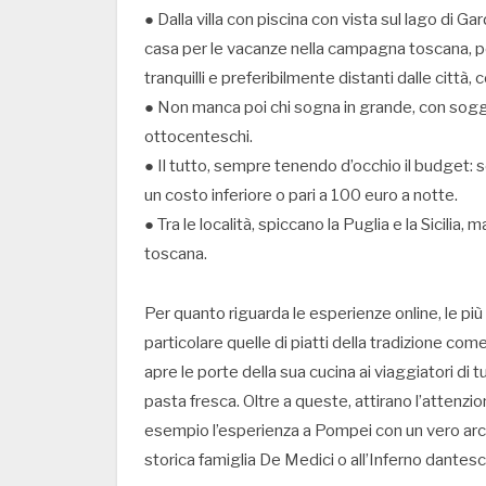
● Dalla villa con piscina con vista sul lago di Ga
casa per le vacanze nella campagna toscana, per 
tranquilli e preferibilmente distanti dalle città,
● Non manca poi chi sogna in grande, con soggiorn
ottocenteschi.
● Il tutto, sempre tenendo d’occhio il budget: se
un costo inferiore o pari a 100 euro a notte.
● Tra le località, spiccano la Puglia e la Sicilia,
toscana.
Per quanto riguarda le esperienze online, le più 
particolare quelle di piatti della tradizione co
apre le porte della sua cucina ai viaggiatori di 
pasta fresca. Oltre a queste, attirano l’attenzion
esempio l’esperienza a Pompei con un vero arch
storica famiglia De Medici o all’Inferno dantesc