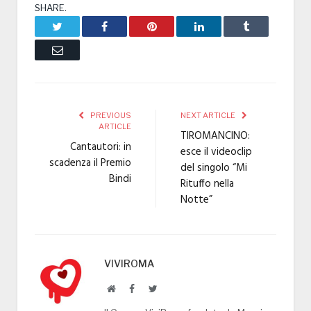
SHARE.
Twitter
Facebook
Pinterest
LinkedIn
Tumblr
Email
PREVIOUS
NEXT ARTICLE
ARTICLE
TIROMANCINO:
Cantautori: in
esce il videoclip
scadenza il Premio
del singolo “Mi
Bindi
Rituffo nella
Notte”
VIVIROMA
Website
Facebook
Twitter