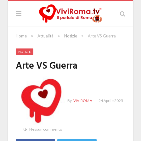
»
»
»
Home
Attualità
Notizie
Arte VS Guerra
NOTIZIE
Arte VS Guerra
By
VIVIROMA
24 Aprile 2025
Nessun commento