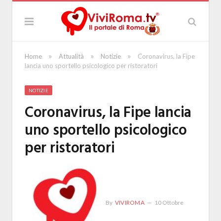
»
»
»
Home
Attualità
Notizie
Coronavirus, la Fipe
lancia uno sportello psicologico per ristoratori
NOTIZIE
Coronavirus, la Fipe lancia
uno sportello psicologico
per ristoratori
By
VIVIROMA
10 Ottobre