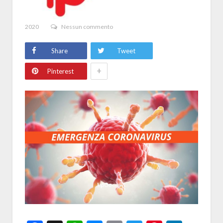
2020
Nessun commento
Share
Tweet
+
Pinterest