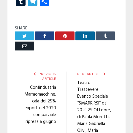
Tumblr
Telegram
Condividi
SHARE.
Twitter
Facebook
Pinterest
LinkedIn
Tumblr
Email
PREVIOUS
NEXT ARTICLE
ARTICLE
Teatro
Confindustria
Trastevere:
Marmomacchine,
Evento Speciale
cala del 25%
“SMARRIRSI” dal
export nel 2020
20 al 25 Ottobre,
con parziale
di Paola Moretti,
ripresa a giugno
Maria Gabriella
Olivi, Maria