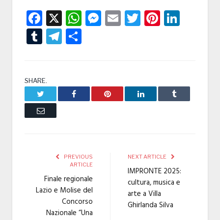
Facebook
X
WhatsApp
Messenger
Email
Twitter
Pintere
Linke
Tumblr
Telegram
Condividi
SHARE.
Twitter
Facebook
Pinterest
LinkedIn
Tumblr
Email
PREVIOUS
NEXT ARTICLE
ARTICLE
IMPRONTE 2025:
Finale regionale
cultura, musica e
Lazio e Molise del
arte a Villa
Concorso
Ghirlanda Silva
Nazionale “Una