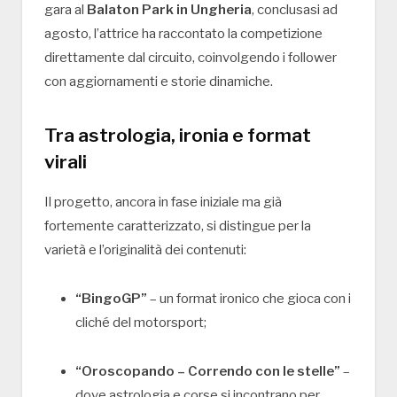
gara al
Balaton Park in Ungheria
, conclusasi ad
agosto, l’attrice ha raccontato la competizione
direttamente dal circuito, coinvolgendo i follower
con aggiornamenti e storie dinamiche.
Tra astrologia, ironia e format
virali
Il progetto, ancora in fase iniziale ma già
fortemente caratterizzato, si distingue per la
varietà e l’originalità dei contenuti:
“BingoGP”
– un format ironico che gioca con i
cliché del motorsport;
“Oroscopando – Correndo con le stelle”
–
dove astrologia e corse si incontrano per