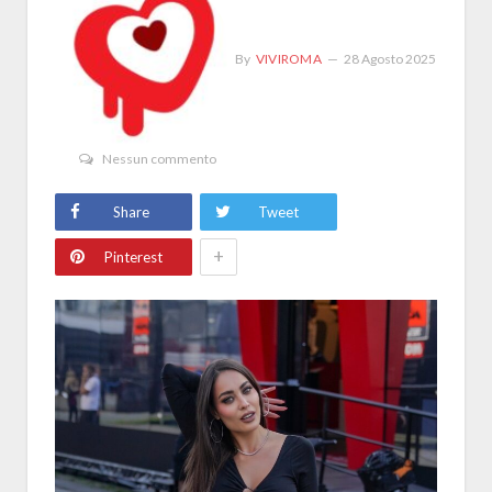
By
VIVIROMA
28 Agosto 2025
Nessun commento
Share
Tweet
+
Pinterest