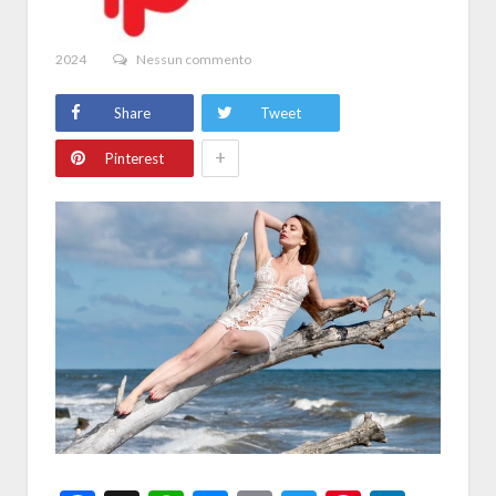
2024
Nessun commento
Share
Tweet
+
Pinterest