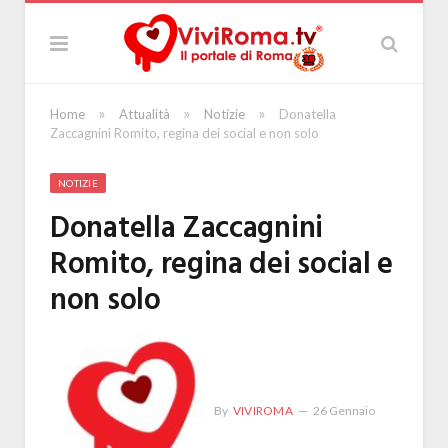
»
»
»
Home
Attualità
Notizie
Donatella
Zaccagnini Romito, regina dei social e non solo
NOTIZIE
Donatella Zaccagnini
Romito, regina dei social e
non solo
By
VIVIROMA
26 Gennaio