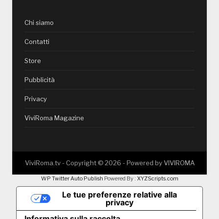
Chi siamo
Contatti
Store
Pubblicità
Privacy
ViviRoma Magazine
ViviRoma.tv - Copyright ©
2026
- Powered by
VIVIROMA
WP Twitter Auto Publish
Powered By :
XYZScripts.com
Le tue preferenze relative alla
privacy
Informativa sulla raccolta