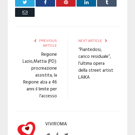
Twitter
Facebook
Pinterest
LinkedIn
Tumblr
Email
PREVIOUS
NEXT ARTICLE
ARTICLE
“Piantedosi,
Regione
carico residuale”,
Lazio,Mattia (PD):
l’ultima opera
procreazione
della street artist
assistita, la
LAIKA
Regione alza a 46
anni il limite per
l’accesso
VIVIROMA
Website
Facebook
Twitter