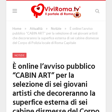
»
»
»
Home
Attualità
Notizie
È online l’avviso
pubblico “CABIN ART” per la selezione di sei giovani artisti
che decoreranno la superfice esterna di sei cabine dismesse
del Corpo di Polizia locale di Roma Capitale
NOTIZIE
È online l’avviso pubblico
“CABIN ART” per la
selezione di sei giovani
artisti che decoreranno la
superfice esterna di sei
cabine dismesse del Corpo