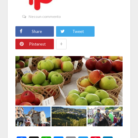
Nessun commento
Share
Tweet
+
Pinterest