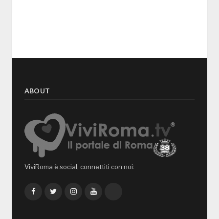
ABOUT
ViviRoma è social, connettiti con noi:
Facebook
Twitter
Instagram
YouTube
TikTok