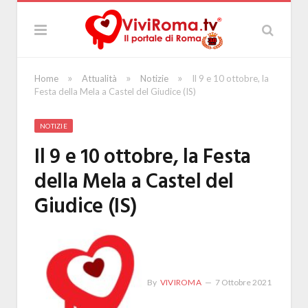
»
»
»
Home
Attualità
Notizie
Il 9 e 10 ottobre, la
Festa della Mela a Castel del Giudice (IS)
NOTIZIE
Il 9 e 10 ottobre, la Festa
della Mela a Castel del
Giudice (IS)
By
VIVIROMA
7 Ottobre 2021