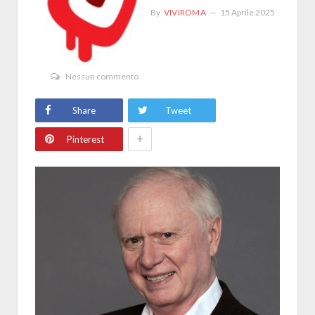
By
VIVIROMA
15 Aprile 2025
Nessun commento
Share
Tweet
+
Pinterest