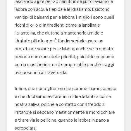
lasciando agire per 20 minuti; in seguito laviamo le
labbra con acqua tiepida e le idratiamo. Esistono
vari tipi di balsami per le labbra, i migliori sono quelli
ricchi di oli o di ingredienti come la lanolina e
l’allantoina, che aiutano a mantenerle umide e
idratate più a lungo. È fondamentale usare un
protettore solare per le labbra, anche se in questo
periodo non è una delle priorità, poiché le copriamo
con la mascherina ma è sempre utile perché i raggi
uva possono attraversarla.
Infine, due sono gli errori che commettiamo spesso
e che dobbiamo evitare: inumidire le labbra con la
nostra saliva, poiché a contatto con il freddo si
irritano e si seccano maggiormente e mordicchiare
e tirare via le pellicine, quando le labbra iniziano a
screpolarsi.