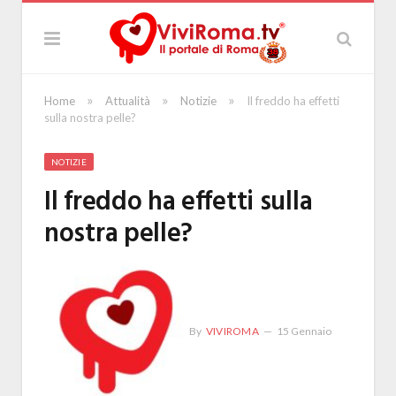
»
»
»
Home
Attualità
Notizie
Il freddo ha effetti
sulla nostra pelle?
NOTIZIE
Il freddo ha effetti sulla
nostra pelle?
By
VIVIROMA
15 Gennaio