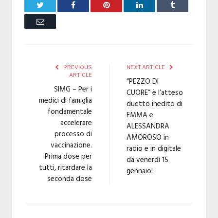
Twitter
Facebook
Pinterest
LinkedIn
Tumblr
Email
PREVIOUS
NEXT ARTICLE
ARTICLE
“PEZZO DI
SIMG – Per i
CUORE” è l’atteso
medici di famiglia
duetto inedito di
fondamentale
EMMA e
accelerare
ALESSANDRA
processo di
AMOROSO in
vaccinazione.
radio e in digitale
Prima dose per
da venerdì 15
tutti, ritardare la
gennaio!
seconda dose