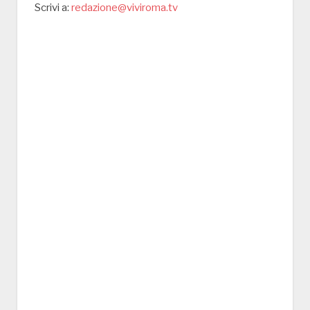
Scrivi a:
redazione@viviroma.tv