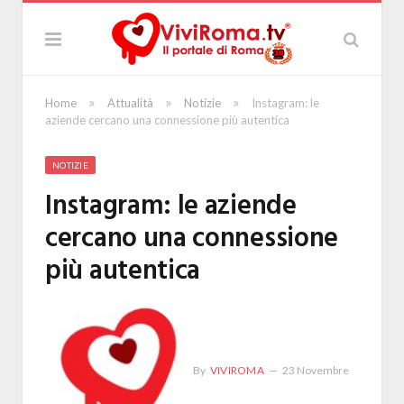
»
»
»
Home
Attualità
Notizie
Instagram: le
aziende cercano una connessione più autentica
NOTIZIE
Instagram: le aziende
cercano una connessione
più autentica
By
VIVIROMA
23 Novembre