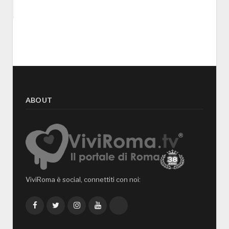
ABOUT
ViviRoma è social, connettiti con noi:
Facebook
Twitter
Instagram
YouTube
TikTok