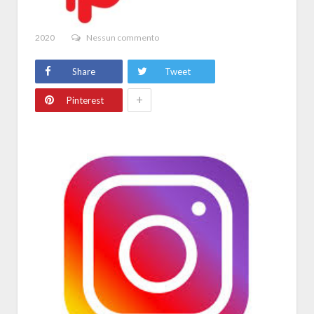
2020
Nessun commento
Share
Tweet
+
Pinterest