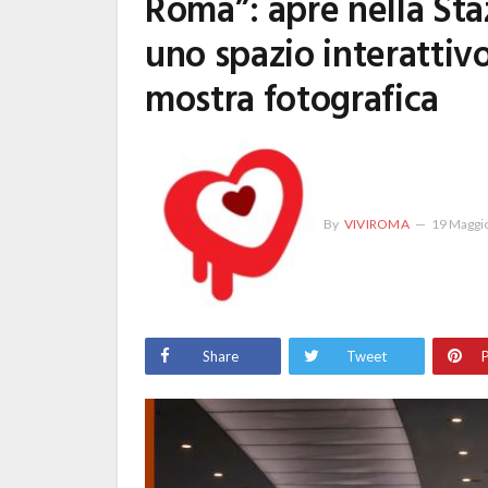
Roma”: apre nella Sta
uno spazio interattiv
mostra fotografica
By
VIVIROMA
19 Maggi
Share
Tweet
P