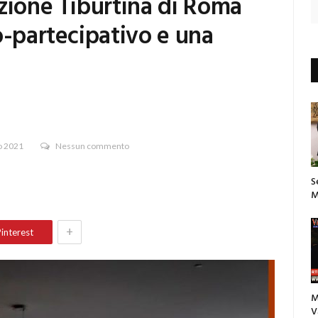
zione Tiburtina di Roma
o-partecipativo e una
o 2021
Nessun commento
S
M
+
interest
M
V