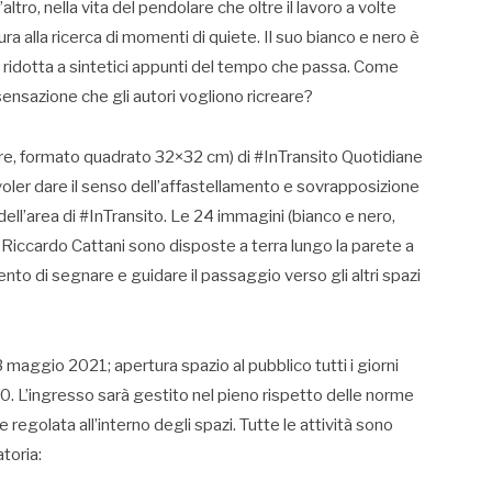
’altro, nella vita del pendolare che oltre il lavoro a volte
ura alla ricerca di momenti di quiete. Il suo bianco e nero è
i e ridotta a sintetici appunti del tempo che passa. Come
sensazione che gli autori vogliono ricreare?
ore, formato quadrato 32×32 cm) di #InTransito Quotidiane
voler dare il senso dell’affastellamento e sovrapposizione
dell’area di #InTransito. Le 24 immagini (bianco e nero,
Riccardo Cattani sono disposte a terra lungo la parete a
tento di segnare e guidare il passaggio verso gli altri spazi
 maggio 2021; apertura spazio al pubblico tutti i giorni
. L’ingresso sarà gestito nel pieno rispetto delle norme
regolata all’interno degli spazi. Tutte le attività sono
toria: