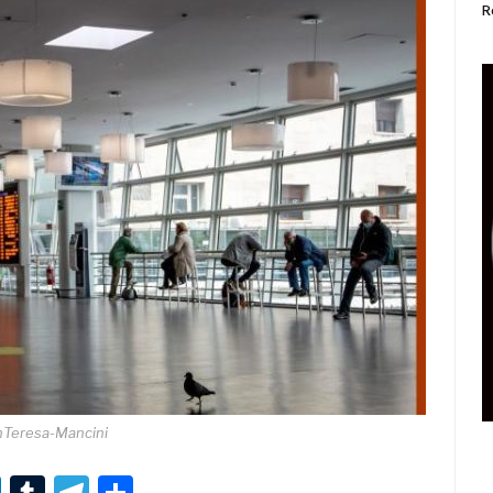
R
Teresa-Mancini
r
er
nterest
LinkedIn
Tumblr
Telegram
Condividi