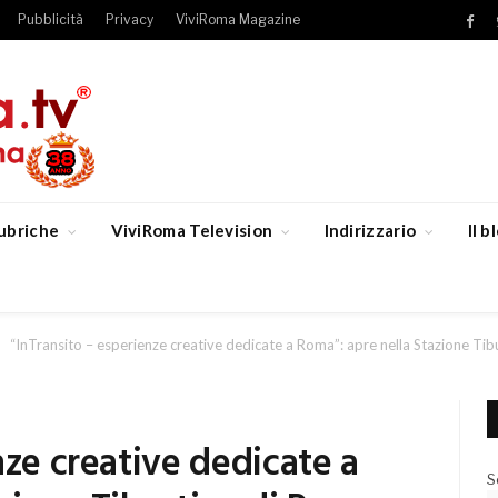
Pubblicità
Privacy
ViviRoma Magazine
Fac
ubriche
ViviRoma Television
Indirizzario
Il 
“InTransito – esperienze creative dedicate a Roma”: apre nella Stazione Tib
nze creative dedicate a
S