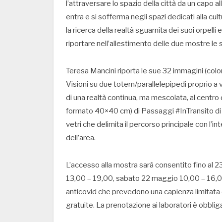
l’attraversare lo spazio della città da un capo all
entra e si sofferma negli spazi dedicati alla cult
la ricerca della realtà sguarnita dei suoi orpell
riportare nell’allestimento delle due mostre le 
Teresa Mancini riporta le sue 32 immagini (col
Visioni su due totem/parallelepipedi proprio a 
di una realtà continua, ma mescolata, al centro 
formato 40×40 cm) di Passaggi #InTransito di 
vetri che delimita il percorso principale con l’in
dell’area.
L’accesso alla mostra sarà consentito fino al 23
13,00 – 19,00, sabato 22 maggio 10,00 – 16,00
anticovid che prevedono una capienza limitata e 
gratuite. La prenotazione ai laboratori è obbliga