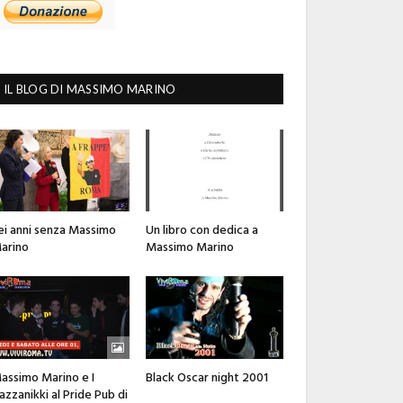
IL BLOG DI MASSIMO MARINO
ei anni senza Massimo
Un libro con dedica a
arino
Massimo Marino
assimo Marino e I
Black Oscar night 2001
azzanikki al Pride Pub di