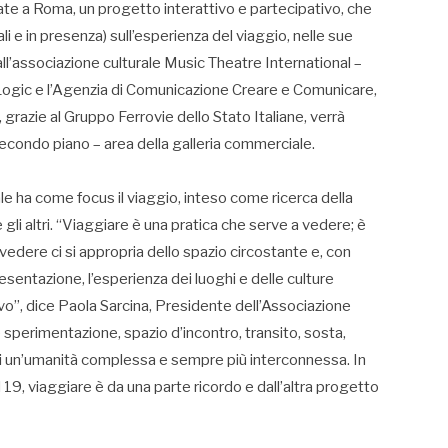
ate a Roma, un progetto interattivo e partecipativo, che
ali e in presenza) sull’esperienza del viaggio, nelle sue
all’associazione culturale Music Theatre International –
e Logic e l’Agenzia di Comunicazione Creare e Comunicare,
grazie al Gruppo Ferrovie dello Stato Italiane, verrà
 secondo piano – area della galleria commerciale.
 ha come focus il viaggio, inteso come ricerca della
gli altri. “Viaggiare è una pratica che serve a vedere; è
vedere ci si appropria dello spazio circostante e, con
resentazione, l’esperienza dei luoghi e delle culture
ivo”, dice Paola Sarcina, Presidente dell’Associazione
 sperimentazione, spazio d’incontro, transito, sosta,
di un’umanità complessa e sempre più interconnessa. In
9, viaggiare è da una parte ricordo e dall’altra progetto