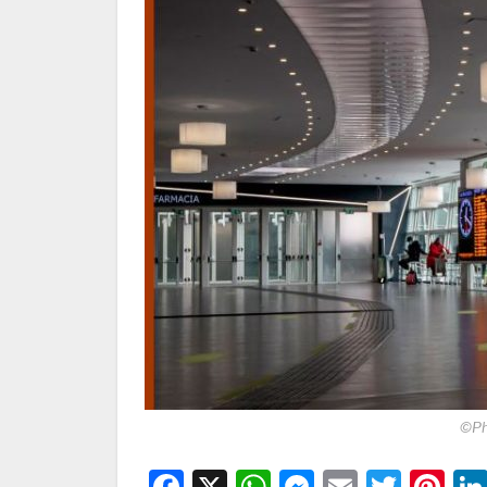
©Ph
Facebook
X
WhatsApp
Messenge
Email
Twitt
Pi