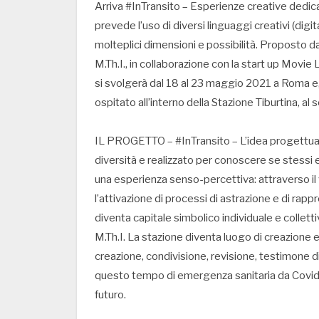
Arriva #InTransito – Esperienze creative dedic
prevede l’uso di diversi linguaggi creativi (digit
molteplici dimensioni e possibilità. Proposto d
M.Th.I., in collaborazione con la start up Movi
si svolgerà dal 18 al 23 maggio 2021 a Roma e, 
ospitato all’interno della Stazione Tiburtina, al
IL PROGETTO – #InTransito – L’idea progettuale
diversità e realizzato per conoscere se stessi e 
una esperienza senso-percettiva: attraverso il 
l’attivazione di processi di astrazione e di rapp
diventa capitale simbolico individuale e collett
M.Th.I. La stazione diventa luogo di creazione e
creazione, condivisione, revisione, testimone 
questo tempo di emergenza sanitaria da Covid 1
futuro.