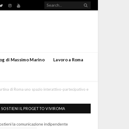
TikTok
ebook
Twitter
Instagram
YouTube
blog di Massimo Marino
Lavoro a Roma
urtina di Roma uno spazio interattivo-partecipativo e
SOSTIENI IL PROGETTO VIVIROMA
ostieni la comunicazione indipendente