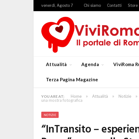
venerdì, Agosto 7
Chi siamo
Contatti
Store
Attualità
Agenda
ViviRoma R
Terza Pagina Magazine
»
»
»
Home
Attualità
Notizie
YOU ARE AT:
una mostra fotografica
NOTIZIE
“InTransito – esperie