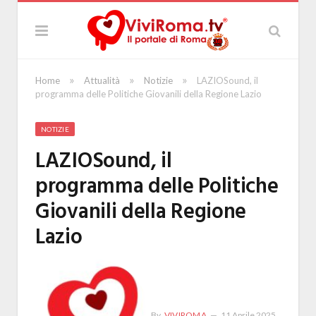
»
»
»
Home
Attualità
Notizie
LAZIOSound, il
programma delle Politiche Giovanili della Regione Lazio
NOTIZIE
LAZIOSound, il
programma delle Politiche
Giovanili della Regione
Lazio
By
VIVIROMA
11 Aprile 2025