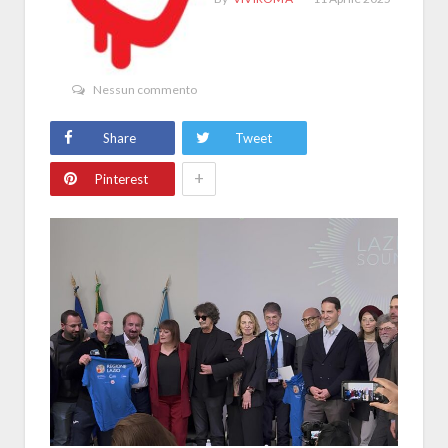
Nessun commento
Share
Tweet
+
Pinterest