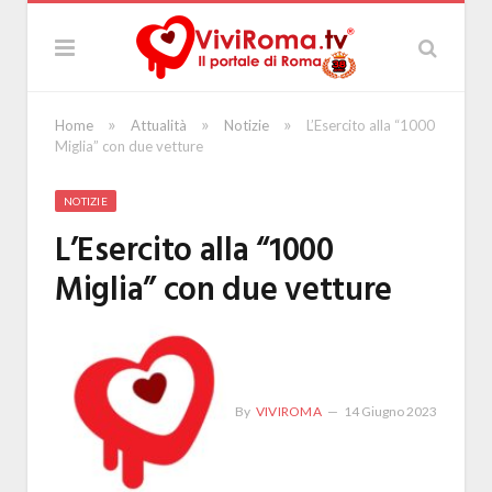
»
»
»
Home
Attualità
Notizie
L’Esercito alla “1000
Miglia” con due vetture
NOTIZIE
L’Esercito alla “1000
Miglia” con due vetture
By
VIVIROMA
14 Giugno 2023