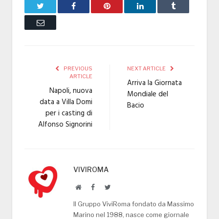
Twitter
Facebook
Pinterest
LinkedIn
Tumblr
Email
PREVIOUS
NEXT ARTICLE
ARTICLE
Arriva la Giornata
Napoli, nuova
Mondiale del
data a Villa Domi
Bacio
per i casting di
Alfonso Signorini
VIVIROMA
Website
Facebook
Twitter
Il Gruppo ViviRoma fondato da Massimo
Marino nel 1988, nasce come giornale