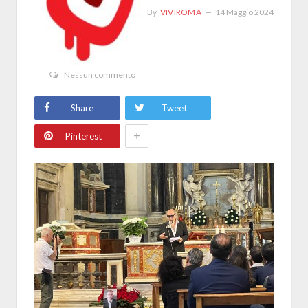
By
VIVIROMA
14 Maggio 2024
Nessun commento
Share
Tweet
+
Pinterest