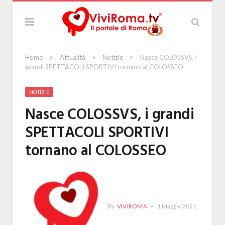
»
»
»
Home
Attualità
Notizie
Nasce COLOSSVS, i
grandi SPETTACOLI SPORTIVI tornano al COLOSSEO
NOTIZIE
Nasce COLOSSVS, i grandi
SPETTACOLI SPORTIVI
tornano al COLOSSEO
By
VIVIROMA
1 Maggio 2021