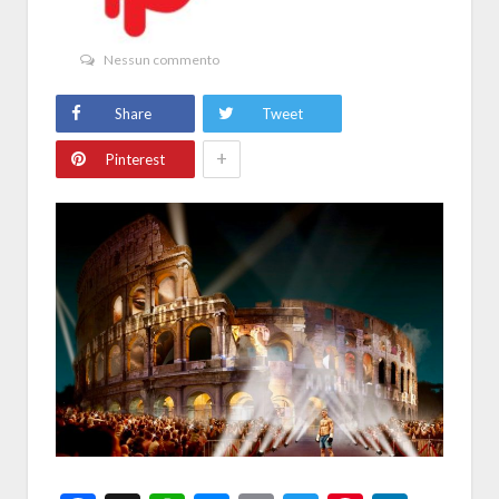
Nessun commento
Share
Tweet
+
Pinterest