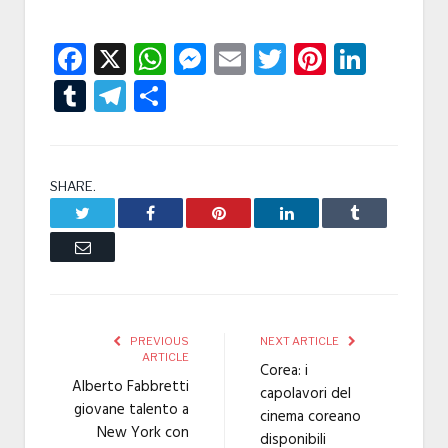
Facebook
X
WhatsApp
Messenger
Email
Twitter
Pintere
Linke
Tumblr
Telegram
Condividi
SHARE.
Twitter
Facebook
Pinterest
LinkedIn
Tumblr
Email
PREVIOUS
NEXT ARTICLE
ARTICLE
Corea: i
Alberto Fabbretti
capolavori del
giovane talento a
cinema coreano
New York con
disponibili