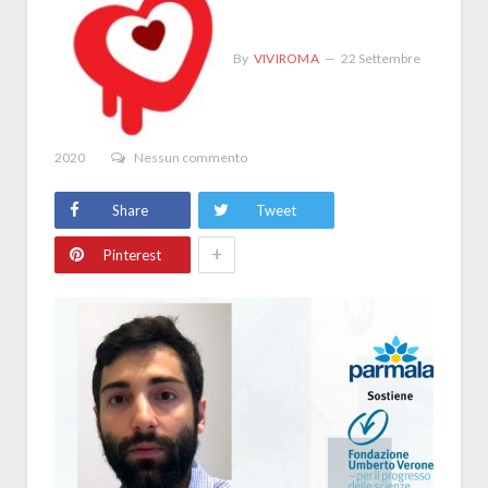
By
VIVIROMA
22 Settembre
2020
Nessun commento
Share
Tweet
+
Pinterest