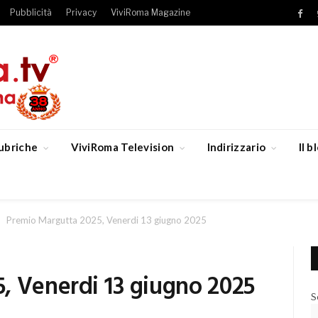
Pubblicità
Privacy
ViviRoma Magazine
Fac
ubriche
ViviRoma Television
Indirizzario
Il 
Premio Margutta 2025, Venerdi 13 giugno 2025
, Venerdi 13 giugno 2025
S