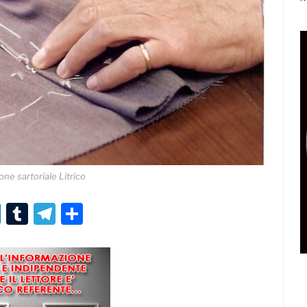
one sartoriale Litrico
r
er
nterest
LinkedIn
Tumblr
Telegram
Condividi