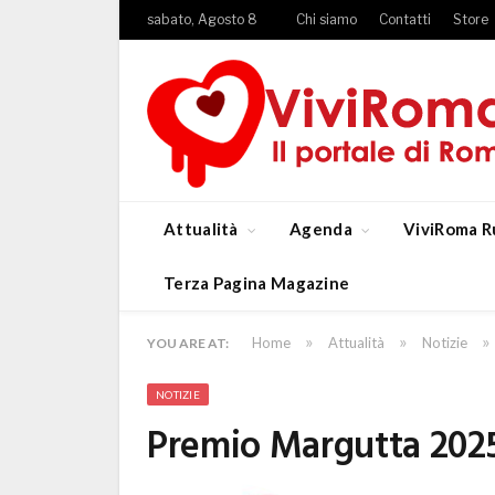
sabato, Agosto 8
Chi siamo
Contatti
Store
Attualità
Agenda
ViviRoma R
Terza Pagina Magazine
»
»
»
Home
Attualità
Notizie
YOU ARE AT:
NOTIZIE
Premio Margutta 2025