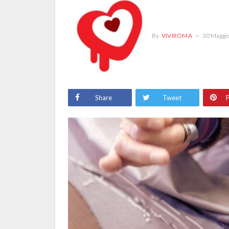
By
VIVIROMA
30 Maggi
Share
Tweet
P