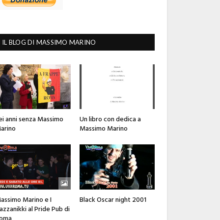
IL BLOG DI MASSIMO MARINO
ei anni senza Massimo
Un libro con dedica a
arino
Massimo Marino
assimo Marino e I
Black Oscar night 2001
azzanikki al Pride Pub di
oma