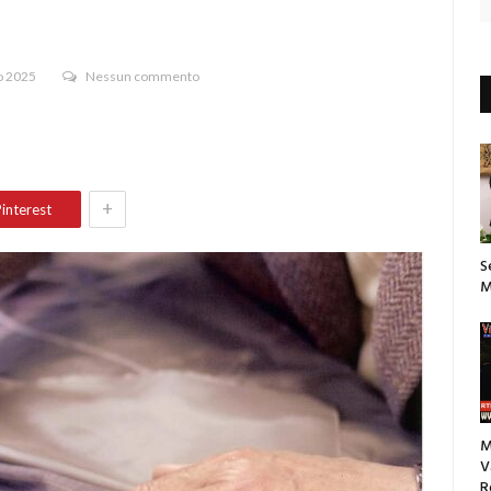
o 2025
Nessun commento
+
interest
S
M
M
V
R