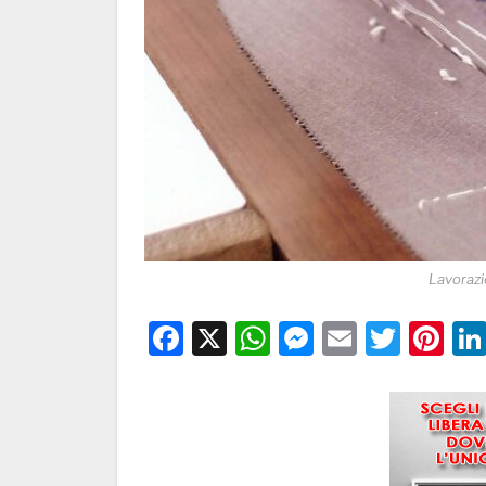
Lavorazi
Facebook
X
WhatsApp
Messenge
Email
Twitt
Pi