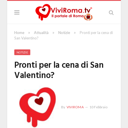
»
»
»
Home
Attualità
Notizie
Pronti per la cena di
San Valentino?
NOTIZIE
Pronti per la cena di San
Valentino?
By
VIVIROMA
10 Febbraio