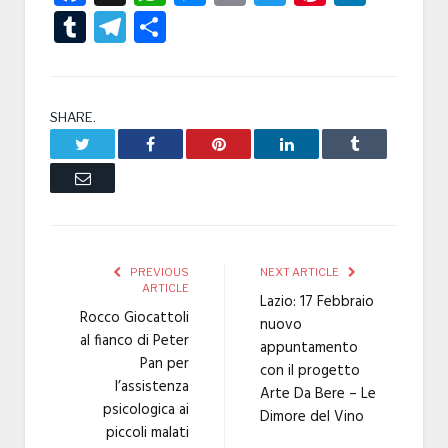
Tumblr
Telegram
Condividi
SHARE.
Twitter
Facebook
Pinterest
LinkedIn
Tumblr
Email
PREVIOUS
NEXT ARTICLE
ARTICLE
Lazio: 17 Febbraio
Rocco Giocattoli
nuovo
al fianco di Peter
appuntamento
Pan per
con il progetto
l’assistenza
Arte Da Bere – Le
psicologica ai
Dimore del Vino
piccoli malati