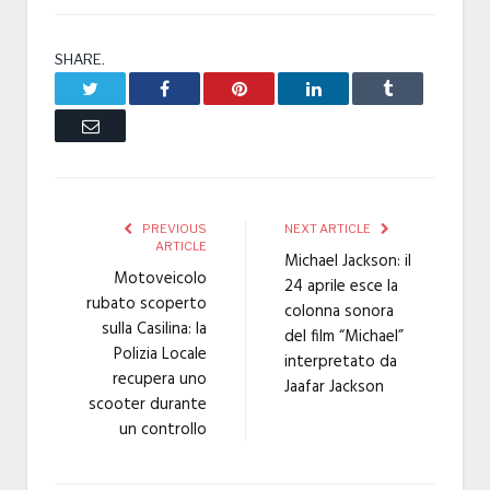
SHARE.
Twitter
Facebook
Pinterest
LinkedIn
Tumblr
Email
PREVIOUS
NEXT ARTICLE
ARTICLE
Michael Jackson: il
Motoveicolo
24 aprile esce la
rubato scoperto
colonna sonora
sulla Casilina: la
del film “Michael”
Polizia Locale
interpretato da
recupera uno
Jaafar Jackson
scooter durante
un controllo