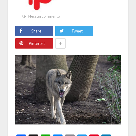
Nessun commento
Share
Tweet
+
Pinterest