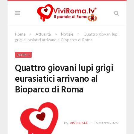
»
»
»
Home
Attualità
Notizie
Quattro giovani lupi
grigi eurasiatici arrivano al Bioparco di Roma
NOTIZIE
Quattro giovani lupi grigi
eurasiatici arrivano al
Bioparco di Roma
By
VIVIROMA
16 Marzo 2026