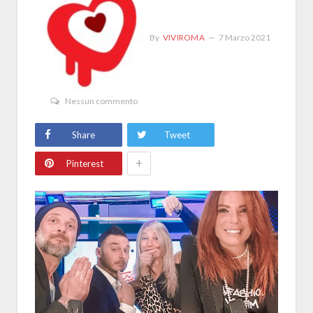
By
VIVIROMA
7 Marzo 2021
Nessun commento
Share
Tweet
+
Pinterest