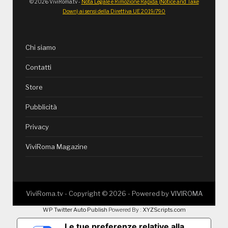
© 2026 ViviRoma.tv -
Nota Legale e Rimozione Rapida (Notice and Take
Down) ai sensi della Direttiva UE 2019/790
Chi siamo
Contatti
Store
Pubblicità
Privacy
ViviRoma Magazine
ViviRoma.tv - Copyright ©
2026
- Powered by
VIVIROMA
WP Twitter Auto Publish
Powered By :
XYZScripts.com
Le tue preferenze relative alla