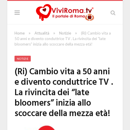
»
»
»
Home
Attualità
Notizie
(Ri) Cambio vita a
50 anni e divento conduttrice TV . La rivincita dei “late
bloomers” inizia allo scoccare della mezza età!
NOTIZIE
(Ri) Cambio vita a 50 anni
e divento conduttrice TV .
La rivincita dei “late
bloomers” inizia allo
scoccare della mezza età!