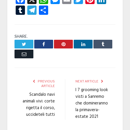
Tumblr
Telegram
Condividi
SHARE.
Twitter
Facebook
Pinterest
LinkedIn
Tumblr
Email
PREVIOUS
NEXT ARTICLE
ARTICLE
I 7 grooming look
Scandalo navi
visti a Sanremo
animali vivi: corte
che domineranno
rigetta il corso,
la primavera-
uccideteli tutti
estate 2021