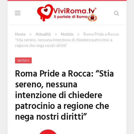
»
»
»
Home
Attualità
Notizie
Roma Pride a Rocca:
“Stia sereno, nessuna intenzione di chiedere patrocinio a
regione che nega nostri diritti”
NOTIZIE
Roma Pride a Rocca: “Stia
sereno, nessuna
intenzione di chiedere
patrocinio a regione che
nega nostri diritti”