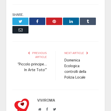
SHARE.
Twitter
Facebook
Pinterest
LinkedIn
Tumblr
Email
PREVIOUS
NEXT ARTICLE
ARTICLE
Domenica
“Piccolo principe…
Ecologica:
In Arte Toto’”
controlli della
Polizia Locale
VIVIROMA
Website
Facebook
Twitter