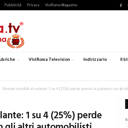
Pubblicità
Privacy
ViviRoma Magazine
Fac
ubriche
ViviRoma Television
Indirizzario
Il 
Romani irascibili al volante: 1 su 4 (25%) perde spesso la pazienza con gli al
olante: 1 su 4 (25%) perde
S
 gli altri automobilisti