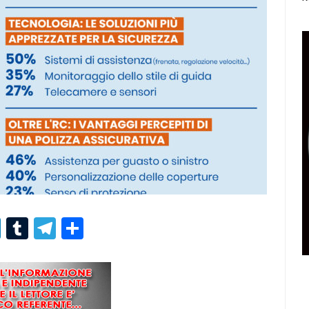
r
er
nterest
LinkedIn
Tumblr
Telegram
Condividi