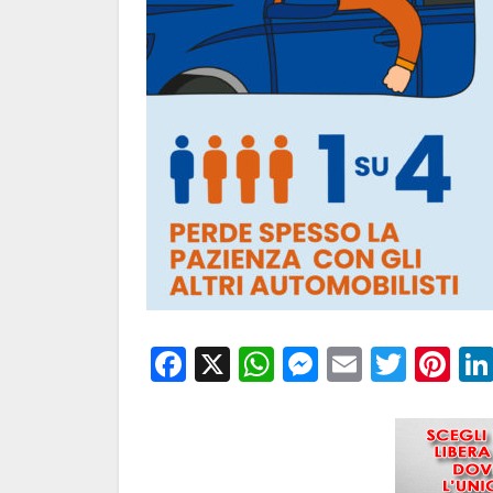
Facebook
X
WhatsApp
Messenge
Email
Twitt
Pi