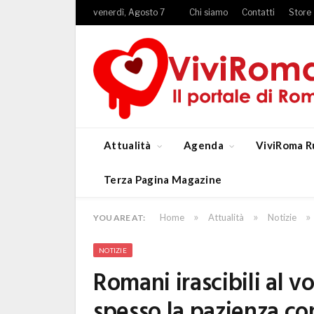
venerdì, Agosto 7
Chi siamo
Contatti
Store
Attualità
Agenda
ViviRoma R
Terza Pagina Magazine
»
»
»
Home
Attualità
Notizie
YOU ARE AT:
NOTIZIE
Romani irascibili al v
spesso la pazienza con