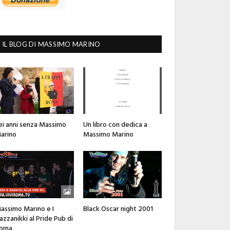
IL BLOG DI MASSIMO MARINO
ei anni senza Massimo
Un libro con dedica a
arino
Massimo Marino
assimo Marino e I
Black Oscar night 2001
azzanikki al Pride Pub di
oma