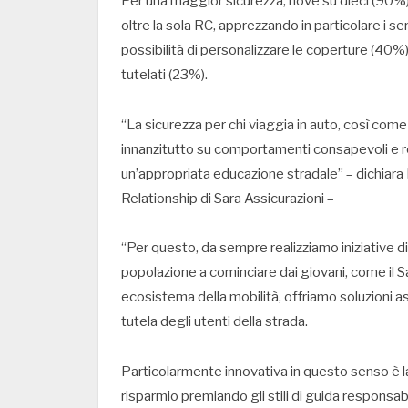
Per una maggior sicurezza, nove su dieci (90%) 
oltre la sola RC, apprezzando in particolare i ser
possibilità di personalizzare le coperture (40%)
tutelati (23%).
“La sicurezza per chi viaggia in auto, così come
innanzitutto su comportamenti consapevoli e r
un’appropriata educazione stradale” – dichiar
Relationship di Sara Assicurazioni –
“Per questo, da sempre realizziamo iniziative di
popolazione a cominciare dai giovani, come il Sar
ecosistema della mobilità, offriamo soluzioni a
tutela degli utenti della strada.
Particolarmente innovativa in questo senso è 
risparmio premiando gli stili di guida responsabil