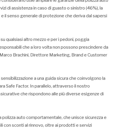
considerano utile ampliare le garanzie della polizza auto
vizi di assistenza in caso di guasto o sinistro (46%), la
 e il senso generale di protezione che deriva dal sapersi
 su qualsiasi altro mezzo e per i pedoni, poggia
esponsabili che a loro volta non possono prescindere da
a Marco Brachini, Direttore Marketing, Brand e Customer
 sensibilizzazione a una guida sicura che coinvolgono la
a Safe Factor. In parallelo, attraverso il nostro
ssicurative che rispondono alle più diverse esigenze di
la polizza auto comportamentale, che unisce sicurezza e
i con sconti al rinnovo, oltre ai prodotti e servizi