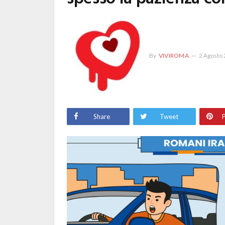
By
VIVIROMA
2 Agosto
Share
Tweet
P