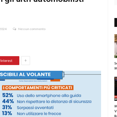
 2024
Nessun commento
+
interest
S
M
M
V
R