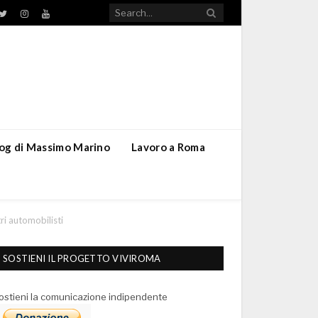
TikTok
ebook
Twitter
Instagram
YouTube
blog di Massimo Marino
Lavoro a Roma
tri automobilisti
SOSTIENI IL PROGETTO VIVIROMA
ostieni la comunicazione indipendente