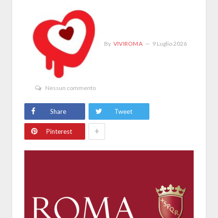
By
VIVIROMA
9 Luglio 2026
Nessun commento
Share
Tweet
+
Pinterest