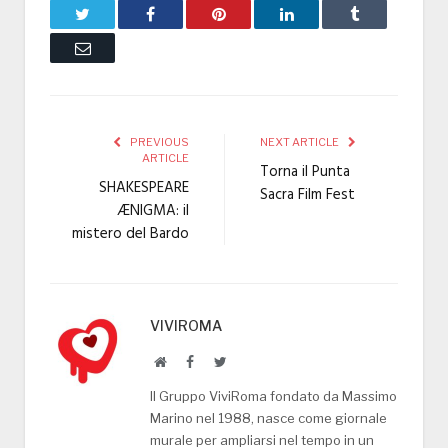
Twitter
Facebook
Pinterest
LinkedIn
Tumblr
Email
PREVIOUS
NEXT ARTICLE
ARTICLE
Torna il Punta
SHAKESPEARE
Sacra Film Fest
ÆNIGMA: il
mistero del Bardo
VIVIROMA
Website
Facebook
Twitter
Il Gruppo ViviRoma fondato da Massimo
Marino nel 1988, nasce come giornale
murale per ampliarsi nel tempo in un