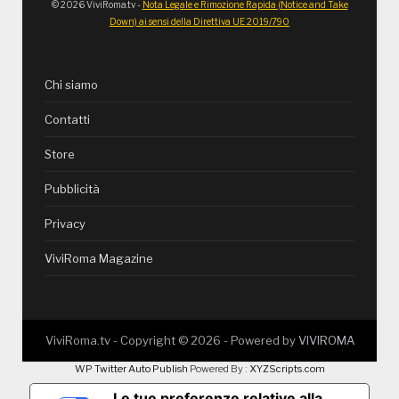
© 2026 ViviRoma.tv -
Nota Legale e Rimozione Rapida (Notice and Take
Down) ai sensi della Direttiva UE 2019/790
Chi siamo
Contatti
Store
Pubblicità
Privacy
ViviRoma Magazine
ViviRoma.tv - Copyright ©
2026
- Powered by
VIVIROMA
WP Twitter Auto Publish
Powered By :
XYZScripts.com
Le tue preferenze relative alla