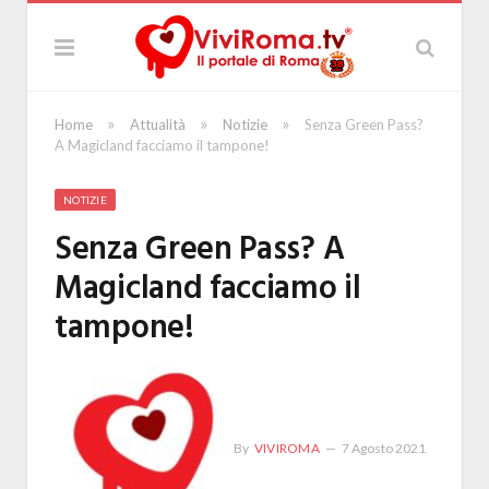
»
»
»
Home
Attualità
Notizie
Senza Green Pass?
A Magicland facciamo il tampone!
NOTIZIE
Senza Green Pass? A
Magicland facciamo il
tampone!
By
VIVIROMA
7 Agosto 2021