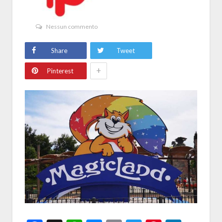
Nessun commento
Share
Tweet
+
Pinterest